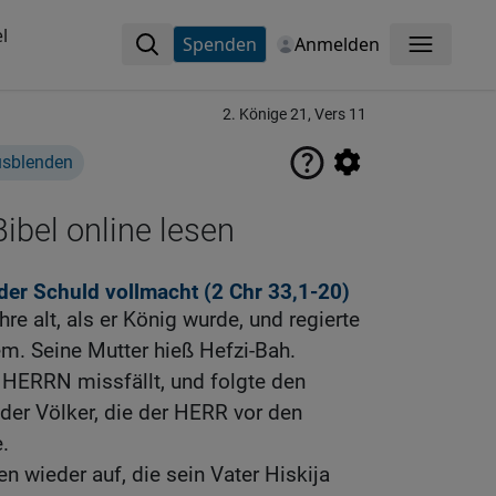
l
Spenden
Anmelden
Menü
2. Könige 21, Vers 11
usblenden
ibel online lesen
der Schuld vollmacht (2
Chr 33,1-20
)
e alt, als er König wurde, und regierte
em. Seine Mutter hieß Hefzi-Bah.
HERRN missfällt, und folgte den
der Völker, die der HERR vor den
e.
en wieder auf, die sein Vater Hiskija