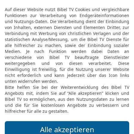
lassen; in Jerusalem wa
noch hinzu zu dem Götze
Juda verführt hatte, sod
dem HERRN missfällt.
17
Was es sonst noch üb
berichten gibt, auch über
in der amtlichen Chronik
18
Als Manasse starb, wu
Garten hatte früher einm
Amon wurde sein Nachfo
Über König Amon von J
19
Amon war 22 Jahre alt,
zwei Jahre lang in Jeru
und war eine Tochter von
20
Er tat, was dem HERRN
Manasse.