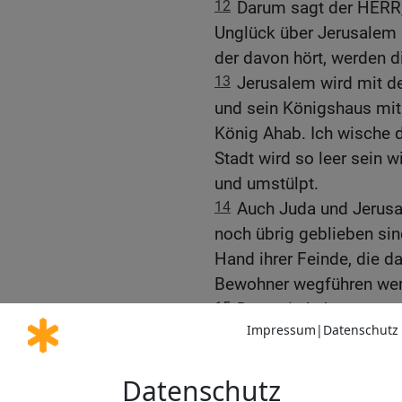
12
Darum sagt der HERR, 
Unglück über Jerusalem 
der davon hört, werden d
13
Jerusalem wird mit 
und sein Königshaus mi
König Ahab. Ich wische 
Stadt wird so leer sein 
und umstülpt.
14
Auch Juda und Jerusa
noch übrig geblieben sind
Hand ihrer Feinde, die d
Bewohner wegführen wer
15
Denn sie haben getan,
herausgefordert, von de
Ägypten gezogen sind, bi
16
Auch viele unschuld