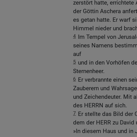
zerstört hatte, errichtete
der Göttin Aschera anfer
es getan hatte. Er warf 
Himmel nieder und brach
4
Im Tempel von Jerusal
seines Namens bestimmt h
auf
5
und in den Vorhöfen de
Sternenheer.
6
Er verbrannte einen sei
Zauberern und Wahrsager
und Zeichendeuter. Mit a
des HERRN auf sich.
7
Er stellte das Bild der
dem der HERR zu David 
»In diesem Haus und in J