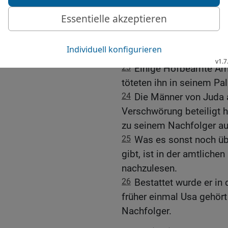
21
In allem folgte er de
opferte er den Götzenbild
22
Vom HERRN aber, dem 
ab und kümmerte sich ni
23
Einige Hofbeamte Am
töteten ihn in seinem Pal
24
Die Männer von Juda a
Verschwörung beteiligt h
zu seinem Nachfolger au
25
Was es sonst noch üb
gibt, ist in der amtliche
nachzulesen.
26
Bestattet wurde er in
früher einmal Usa gehört
Nachfolger.