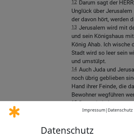
12
Darum sagt der HERR, 
Unglück über Jerusalem 
der davon hört, werden d
13
Jerusalem wird mit 
und sein Königshaus mi
König Ahab. Ich wische 
Stadt wird so leer sein 
und umstülpt.
14
Auch Juda und Jerusa
noch übrig geblieben sind
Hand ihrer Feinde, die d
Bewohner wegführen wer
15
Denn sie haben getan,
herausgefordert, von de
Ägypten gezogen sind, bi
16
Auch viele unschuld