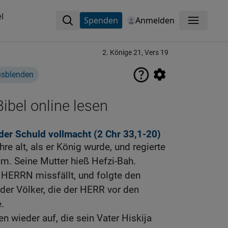
l
Spenden
Anmelden
Menü
2. Könige 21, Vers 19
usblenden
ibel online lesen
der Schuld vollmacht (2
Chr 33,1-20
)
e alt, als er König wurde, und regierte
em. Seine Mutter hieß Hefzi-Bah.
HERRN missfällt, und folgte den
der Völker, die der HERR vor den
e.
en wieder auf, die sein Vater Hiskija