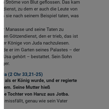
ren Ströme von Blut geflossen. Das kam
ndienst, zu dem er auch die Leute von
ass sie nach seinem Beispiel taten, was
er Manasse und seine Taten zu
 den Götzendienst, den er trieb, das ist
 der Könige von Juda nachzulesen.
rde er im Garten seines Palastes – der
al Usa gehört – bestattet. Sein Sohn
lger.
uda (2
Chr 33,21-25
)
, als er König wurde, und er regierte
salem. Seine Mutter hieß
ine Tochter von Haruz aus Jotba.
 missfällt, genau wie sein Vater