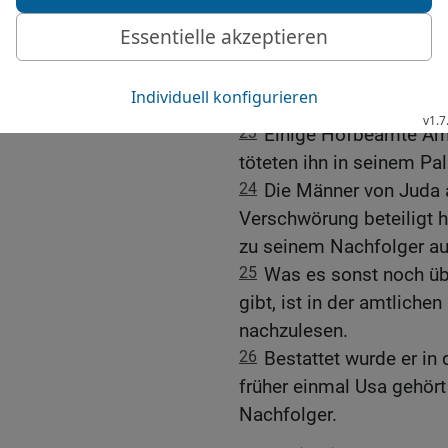
21
In allem folgte er de
opferte er den Götzenbild
22
Vom HERRN aber, dem 
ab und kümmerte sich ni
23
Einige Hofbeamte Am
töteten ihn in seinem Pal
24
Die Männer von Juda a
Verschwörung beteiligt h
zu seinem Nachfolger au
25
Was es sonst noch üb
gibt, ist in der amtliche
nachzulesen.
26
Bestattet wurde er in
früher einmal Usa gehört
Nachfolger.