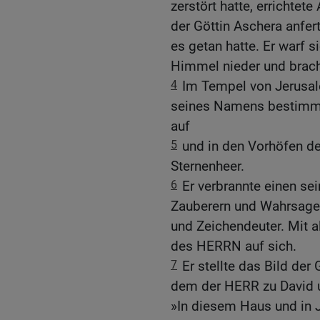
zerstört hatte, errichtete
der Göttin Aschera anfer
es getan hatte. Er warf 
Himmel nieder und brach
4
Im Tempel von Jerusal
seines Namens bestimmt h
auf
5
und in den Vorhöfen de
Sternenheer.
6
Er verbrannte einen sei
Zauberern und Wahrsager
und Zeichendeuter. Mit a
des HERRN auf sich.
7
Er stellte das Bild der
dem der HERR zu David 
»In diesem Haus und in J