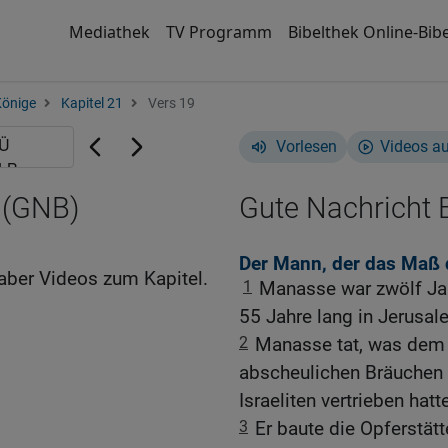
Mediathek
TV Programm
Bibelthek Online-Bibe
Könige
Kapitel 21
Vers 19
Vorlesen
Videos a
 (GNB)
Gute Nachricht B
Der Mann, der das Maß 
aber Videos zum Kapitel.
1
Manasse war zwölf Jahr
55 Jahre lang in Jerusal
2
Manasse tat, was dem 
abscheulichen Bräuchen 
Israeliten vertrieben hatt
3
Er baute die Opferstätt