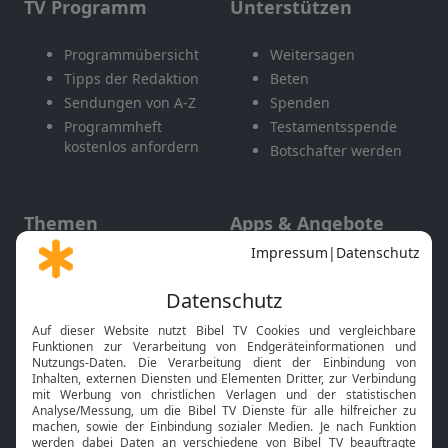
TV Programm
Unterstützen
Programmübersicht
Weitersagen
Tipps der Redaktion
Beten
Sendungen von A-Z
Spenden
Programmheft
Testamentsspende
kostenlos anfordern
Botschafter werden
Themen
Apps & Angebote
Gott und Bibel erklärt
Newsletter
Feiertage
Mobile App
Interviews
Kids App
Neuigkeiten
Smart TV
HbbTV
Bibelthek Online-Bibel
Nächster Gottesdienst