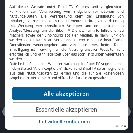
Interviews
Kids App
Neuigkeiten
Smart TV
HbbTV
Bibelthek Online-Bibel
Nächster Gottesdienst
Bibel TV
Service
Über uns
Kontakt
Jobs
TV-Empfang
Presse
FAQ
Mediadaten
bibeltv.de:
Impressum
Datenschutz
Nutzungsbedingungen
Fakten Bibel TV App