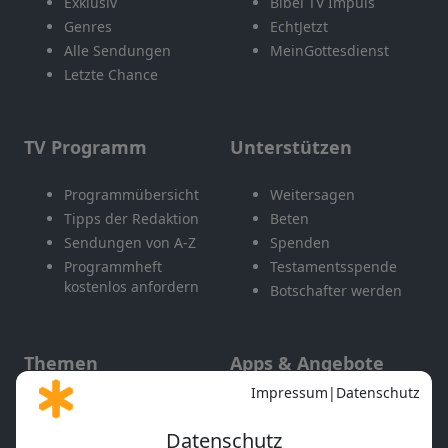
Exklusiv
Bibel TV Impuls
Genres
EchtJetzt
Alle Sendungen
MeinGottesdienst
Letzte Chance
TV Programm
Unterstützen
Programmübersicht
Weitersagen
Tipps der Redaktion
Beten
Sendungen von A-Z
Spenden
Programmheft
Testamentsspende
kostenlos anfordern
Botschafter werden
Themen
Apps & Angebote
Gott und Bibel erklärt
Newsletter
Feiertage
Mobile App