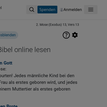
l
Spenden
Anmelden
Menü
2. Mose (Exodus) 13, Vers 13
usblenden
ibel online lesen
n Gott
se:
burten! Jedes männliche Kind bei den
 Frau als erstes geboren wird, und jedes
einem Muttertier als erstes geboren
ten Brote