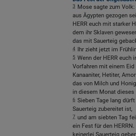
3
Mose sagte zum Volk: »
aus Ägypten gezogen seid
HERR euch mit starker H
dem ihr Sklaven gewesen
das mit Sauerteig geback
4
Ihr zieht jetzt im Früh
5
Wenn der HERR euch in 
Vorfahren mit einem Eid
Kanaaniter, Hetiter, Amori
das von Milch und Honig ü
in diesem Monat dieses 
6
Sieben Tage lang dürft
Sauerteig zubereitet ist,
7
und am siebten Tag fei
ein Fest für den HERRN. 
keinerlei Sauerteig geben