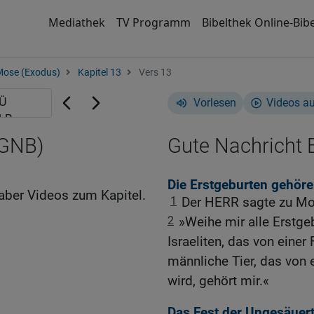
Mediathek
TV Programm
Bibelthek Online-Bibe
Mose (Exodus)
Kapitel 13
Vers 13
Vorlesen
Videos a
(GNB)
Gute Nachricht B
Die Erstgeburten gehöre
aber Videos zum Kapitel.
1
Der HERR sagte zu Mo
2
»Weihe mir alle Erstge
Israeliten, das von einer
männliche Tier, das von 
wird, gehört mir.«
Das Fest der Ungesäuer