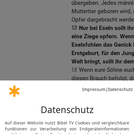
übergeben. Jedes männli
Muttertier geboren wird
Opfer dargebracht werde
13
Nur bei Eseln sollt i
eine Ziege opfern. Wenn 
Eselsfohlen das Genick 
Erstgeburt, für den Jung
Welt bringt, sollt ihr d
14
Wenn eure Söhne euch
diesen Brauch befolgt, d
zurück auf die Zeit, als
Ägypten, wo wir Sklaven 
15
Damals weigerte sich 
lassen, und deshalb töte
Ägypten, unter den Mens
opfern wir dem HERRN je