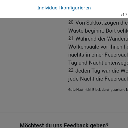
seinen Brüdern gesagt: »
müsst ihr meine Gebeine
20
Von Sukkot zogen die 
Wüste beginnt. Dort schlu
21
Während der Wanderun
Wolkensäule vor ihnen h
nachts in einer Feuersäu
Tag und Nacht unterwegs
22
Jeden Tag war die Wo
jede Nacht die Feuersäul
Gute Nachricht Bibel, durchgesehene N
Möchtest du uns Feedback geben?