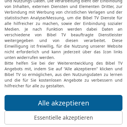
erstgeborenen Söhne aber
16
Dieser Brauch hat für
Zeichen am Arm und auf d
HERR uns aus Ägypten h
Gott begleitet sein Volk
17
Als der Pharao das Vol
nicht am Mittelmeer entl
obwohl das der kürzeste
»Wenn das Volk dort au
ändert es seine Meinung
zurück.«
18
Darum ließ er das Vo
durch die Wüste den Weg
Armee zogen die Israelit
19
Mose nahm die Gebein
seinem Tod ausdrücklich