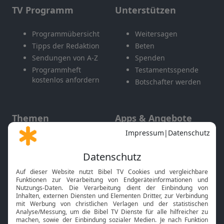
TV Programm
Unterstützen
Programmübersicht
Weitersagen
Tipps der Redaktion
Beten
Sendungen von A-Z
Spenden
Programmheft
Testamentsspende
kostenlos anfordern
Botschafter werden
Themen
Apps & Angebote
Gott und Bibel erklärt
Newsletter
Feiertage
Mobile App
Interviews
Kids App
Neuigkeiten
Smart TV
HbbTV
Bibelthek Online-Bibel
Nächster Gottesdienst