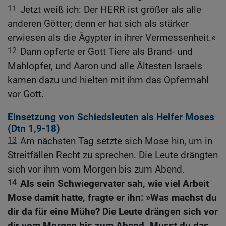
11
Jetzt weiß ich: Der HERR ist größer als alle
anderen Götter; denn er hat sich als stärker
erwiesen als die Ägypter in ihrer Vermessenheit.«
12
Dann opferte er Gott Tiere als Brand- und
Mahlopfer, und Aaron und alle Ältesten Israels
kamen dazu und hielten mit ihm das Opfermahl
vor Gott.
Einsetzung von Schiedsleuten als Helfer Moses
(
Dtn 1,9-18
)
13
Am nächsten Tag setzte sich Mose hin, um in
Streitfällen Recht zu sprechen. Die Leute drängten
sich vor ihm vom Morgen bis zum Abend.
14
Als sein Schwiegervater sah, wie viel Arbeit
Mose damit hatte, fragte er ihn: »Was machst du
dir da für eine Mühe? Die Leute drängen sich vor
dir vom Morgen bis zum Abend. Musst du das