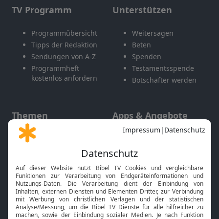
TV Programm
Unterstützen
Programmübersicht
Weitersagen
Tipps der Redaktion
Beten
Sendungen von A-Z
Spenden
Programmheft
Testamentsspende
kostenlos anfordern
Botschafter werden
Themen
Apps & Angebote
Gott und Bibel erklärt
Newsletter
Feiertage
Mobile App
Interviews
Kids App
Neuigkeiten
Smart TV
HbbTV
Bibelthek Online-Bibel
Nächster Gottesdienst