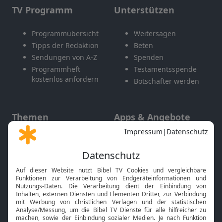
TV Programm
Unterstützen
Programmübersicht
Weitersagen
Tipps der Redaktion
Beten
Sendungen von A-Z
Spenden
Programmheft
Testamentsspende
kostenlos anfordern
Botschafter werden
Themen
Apps & Angebote
Gott und Bibel erklärt
Newsletter
Feiertage
Mobile App
Interviews
Kids App
Neuigkeiten
Smart TV
HbbTV
Bibelthek Online-Bibel
Nächster Gottesdienst