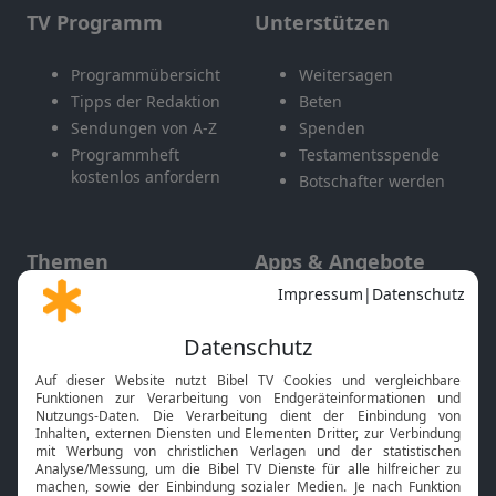
TV Programm
Unterstützen
Programmübersicht
Weitersagen
Tipps der Redaktion
Beten
Sendungen von A-Z
Spenden
Programmheft
Testamentsspende
kostenlos anfordern
Botschafter werden
Themen
Apps & Angebote
Gott und Bibel erklärt
Newsletter
Feiertage
Mobile App
Interviews
Kids App
Neuigkeiten
Smart TV
HbbTV
Bibelthek Online-Bibel
Nächster Gottesdienst