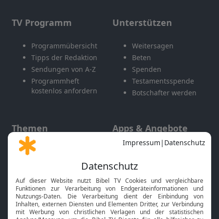
TV Programm
Unterstützen
Programmübersicht
Weitersagen
Tipps der Redaktion
Beten
Sendungen von A-Z
Spenden
Programmheft
Testamentsspende
kostenlos anfordern
Botschafter werden
Themen
Apps & Angebote
Gott und Bibel erklärt
Newsletter
Feiertage
Mobile App
Interviews
Kids App
Neuigkeiten
Smart TV
HbbTV
Bibelthek Online-Bibel