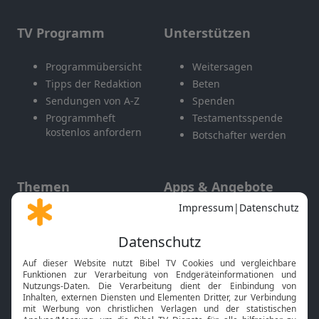
TV Programm
Unterstützen
Programmübersicht
Weitersagen
Tipps der Redaktion
Beten
Sendungen von A-Z
Spenden
Programmheft
Testamentsspende
kostenlos anfordern
Botschafter werden
Themen
Apps & Angebote
Gott und Bibel erklärt
Newsletter
Feiertage
Mobile App
Interviews
Kids App
Neuigkeiten
Smart TV
HbbTV
Bibelthek Online-Bibel