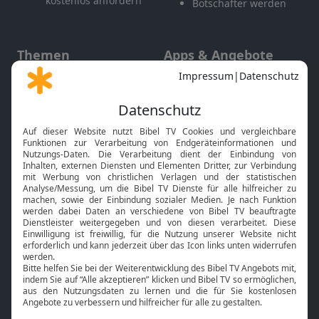
kostenlos anfordern
Botschafter werden
Themen
Apps & Angebote
Gott und Bibel erklärt
Newsletter
Feiertage
Mobile App
Interviews
Kids App
Neuigkeiten
Smart TV
HbbTV
Bibelthek Online-Bibel
Nächster Gottesdienst
Bibel TV
Service
Über uns
Kontakt
Jobs
TV-Empfang
Presse
FAQ