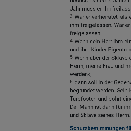
höchstens sechs Jahre la
Jahr muss er ihn freilas
3
War er verheiratet, als
ihm freigelassen. War er 
freigelassen.
4
Wenn sein Herr ihm ein
und ihre Kinder Eigentum 
5
Wenn aber der Sklave a
Herrn, meine Frau und mei
werden«,
6
dann soll in der Gegen
begründet werden. Sein He
Türpfosten und bohrt ein
Der Mann ist dann für i
und Sklave seines Herrn.
Schutzbestimmungen fü