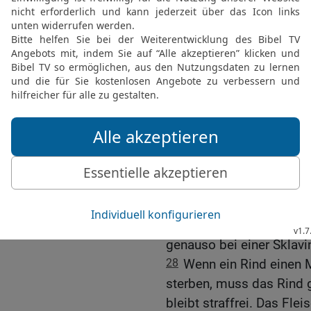
weiterer Schaden entstan
Geldstrafe zahlen, die d
kann. Die Zahlung der E
werden.
23
Trägt jedoch die Frau
Strafmaß der Grundsatz:
24
Auge für Auge, Zahn f
25
Brandwunde für Brand
Strieme für Strieme.
26-27
Wenn jemand seinem
ihn zur Entschädigung fr
ausschlägt, soll er ihn d
genauso bei einer Sklavi
28
Wenn ein Rind einen M
sterben, muss das Rind g
bleibt straffrei. Das Fle