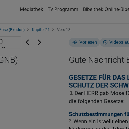
Mediathek
TV Programm
Bibelthek Online-Bibe
Mose (Exodus)
Kapitel 21
Vers 18
Vorlesen
Videos a
(GNB)
Gute Nachricht B
GESETZE FÜR DAS 
SCHUTZ DER SCHWA
1
Der HERR gab Mose fü
die folgenden Gesetze:
Schutzbestimmungen für
2
Wenn ein Israelit einen