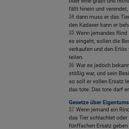
oder eine gräbt und nicht
fällt hinein und verendet,
34
dann muss er das Tier
den Kadaver kann er beha
35
Wenn jemandes Rind d
es eingeht, sollen die Be
verkaufen und den Erlös t
teilen.
36
War es jedoch bekannt
stößig war, und sein Besi
so soll er vollen Ersatz 
das tote. Das tote darf e
Gesetze über Eigentum
37
Wenn jemand ein Rind,
das Tier schlachtet oder
fünffachen Ersatz geben 