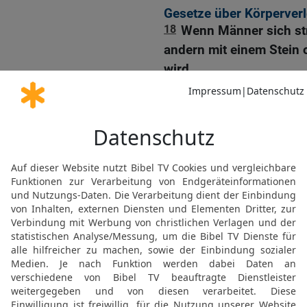
Gesetze über Körperver
18
Wenn Männer sich str
andern mit einem Stein o
wird,
19
aber später wieder a
umherlaufen kann, dann w
Ersatzleistung verurteilt
die Arbeitsunfähigkeit 
erstatten.
20-21
Wenn jemand seine
er auf der Stelle stirbt, 
Geschlagene noch ein od
Besitzer straffrei aus; e
Diese Regelung gilt gena
22
Wenn Männer sich stre
schwangere Frau und sie 