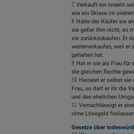
7
Verkauft ein Israelit se
wie ein Sklave im siebte
8
Hatte der Käufer sie al
sie gefiel ihm nicht, so 
sie zurückzukaufen. Er da
weiterverkaufen, weil er
gehalten hat.
9
Hat er sie als Frau fü
die gleichen Rechte gewä
10
Heiratet er selbst si
Frau, so darf er ihr die
und den ehelichen Umgan
11
Vernachlässigt er eine
ohne Lösegeld freilassen
Gesetze über todeswürd