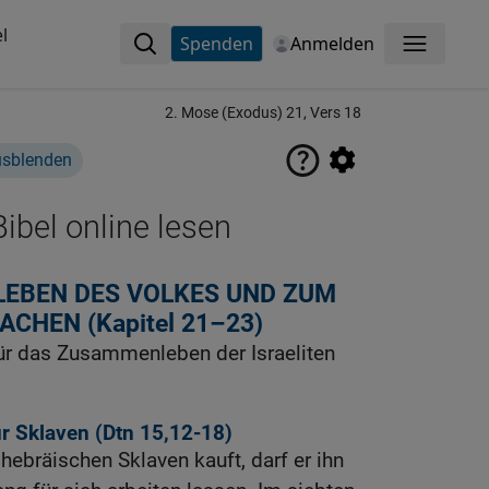
l
Spenden
Anmelden
Menü
2. Mose (Exodus) 21, Vers 18
usblenden
ibel online lesen
LEBEN DES VOLKES UND ZUM
CHEN (Kapitel 21–23)
r das Zusammenleben der Israeliten
 Sklaven (
Dtn 15,12-18
)
 hebräischen Sklaven kauft, darf er ihn