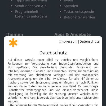
Tipps der Redaktion
Beten
Sendungen von A-Z
Spenden
Programmheft
Testamentsspende
kostenlos anfordern
Botschafter werden
Themen
Apps & Angebote
Gott und Bibel erklärt
Newsletter
Feiertage
Mobile App
Interviews
Kids App
Neuigkeiten
Smart TV
HbbTV
Bibelthek Online-Bibel
Nächster Gottesdienst
Bibel TV
Service