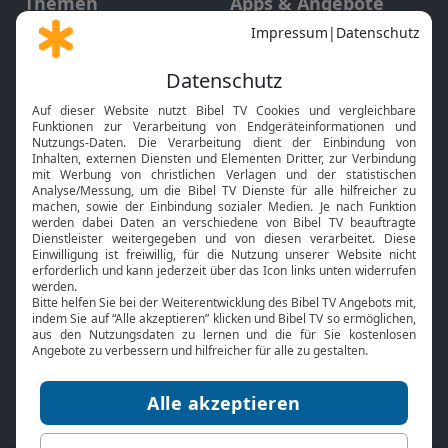
Themen
Apps & Angebote
Gott und Bibel erklärt
Newsletter
Feiertage
Mobile App
Interviews
Kids App
Neuigkeiten
Smart TV
HbbTV
Bibelthek Online-Bibel
Nächster Gottesdienst
Bibel TV
Service
Über uns
Kontakt
Jobs
TV-Empfang
Presse
FAQ
Mediadaten