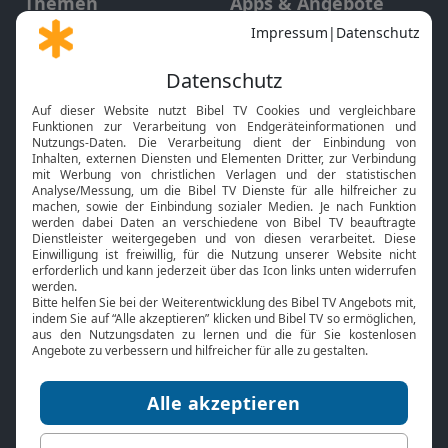
Themen
Apps & Angebote
Gott und Bibel erklärt
Newsletter
Feiertage
Mobile App
Interviews
Kids App
Neuigkeiten
Smart TV
HbbTV
Bibelthek Online-Bibel
Nächster Gottesdienst
Bibel TV
Service
Über uns
Kontakt
Jobs
TV-Empfang
Presse
FAQ
Mediadaten