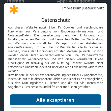
Themen
Apps & Angebote
Gott und Bibel erklärt
Newsletter
Feiertage
Mobile App
Interviews
Kids App
Neuigkeiten
Smart TV
HbbTV
Bibelthek Online-Bibel
Nächster Gottesdienst
Bibel TV
Service
Über uns
Kontakt
Jobs
TV-Empfang
Presse
FAQ
Mediadaten