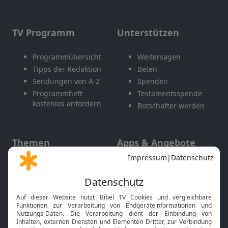
TV Programm
Unterstützen
Programmübersicht
Weitersagen
Tipps der Redaktion
Beten
Sendungen von A-Z
Spenden
Programmheft
Testamentsspende
kostenlos anfordern
Botschafter werden
Themen
Apps & Angebote
Gott und Bibel erklärt
Newsletter
Feiertage
Mobile App
Interviews
Kids App
Neuigkeiten
Smart TV
HbbTV
Bibelthek Online-Bibel