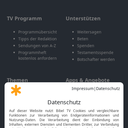
TV Programm
Unterstützen
Programmübersicht
Weitersagen
Tipps der Redaktion
Beten
Sendungen von A-Z
Spenden
Programmheft
Testamentsspende
kostenlos anfordern
Botschafter werden
Themen
Apps & Angebote
Gott und Bibel erklärt
Newsletter
Feiertage
Mobile App
Interviews
Kids App
Neuigkeiten
Smart TV
HbbTV
Bibelthek Online-Bibel