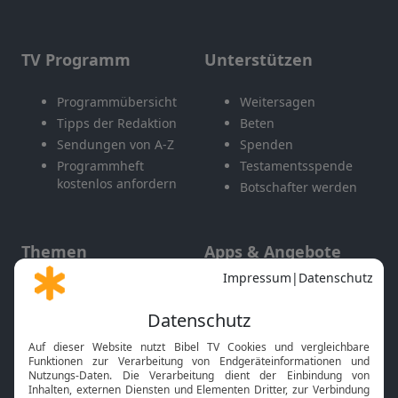
TV Programm
Unterstützen
Programmübersicht
Weitersagen
Tipps der Redaktion
Beten
Sendungen von A-Z
Spenden
Programmheft
Testamentsspende
kostenlos anfordern
Botschafter werden
Themen
Apps & Angebote
Gott und Bibel erklärt
Newsletter
Feiertage
Mobile App
Interviews
Kids App
Neuigkeiten
Smart TV
HbbTV