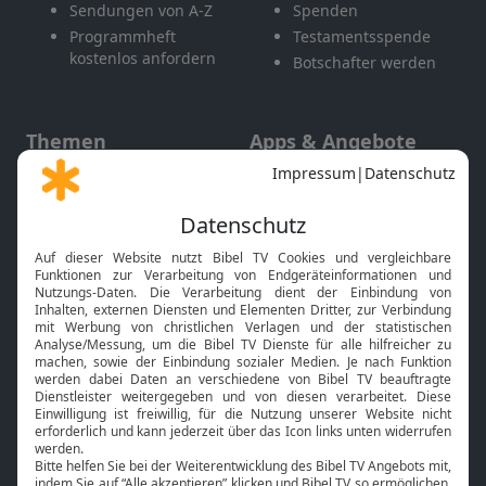
Sendungen von A-Z
Spenden
Programmheft
Testamentsspende
kostenlos anfordern
Botschafter werden
Themen
Apps & Angebote
Gott und Bibel erklärt
Newsletter
Feiertage
Mobile App
Interviews
Kids App
Neuigkeiten
Smart TV
HbbTV
Bibelthek Online-Bibel
Nächster Gottesdienst
Bibel TV
Service
Über uns
Kontakt