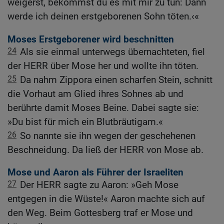
weigerst, bekommst du es mit mir zu tun: Dann
werde ich deinen erstgeborenen Sohn töten.‹«
Moses Erstgeborener wird beschnitten
24
Als sie einmal unterwegs übernachteten, fiel
der HERR über Mose her und wollte ihn töten.
25
Da nahm Zippora einen scharfen Stein, schnitt
die Vorhaut am Glied ihres Sohnes ab und
berührte damit Moses Beine. Dabei sagte sie:
»Du bist für mich ein Blutbräutigam.«
26
So nannte sie ihn wegen der geschehenen
Beschneidung. Da ließ der HERR von Mose ab.
Mose und Aaron als Führer der Israeliten
27
Der HERR sagte zu Aaron: »Geh Mose
entgegen in die Wüste!« Aaron machte sich auf
den Weg. Beim Gottesberg traf er Mose und