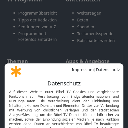
Programmübersicht
Weitersagen
Tipps der Redaktion
Beten
Sendungen von A-Z
Spenden
Programmheft
Testamentsspende
kostenlos anfordern
Botschafter werden
Themen
Apps & Angebote
Gott und Bibel erklärt
Newsletter
Feiertage
Mobile App
Interviews
Kids App
Neuigkeiten
Smart TV
HbbTV
Bibelthek Online-Bibel
Nächster Gottesdienst