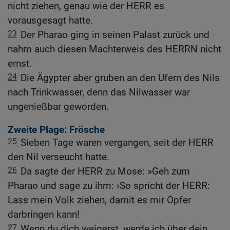
nicht ziehen, genau wie der HERR es
vorausgesagt hatte.
23
Der Pharao ging in seinen Palast zurück und
nahm auch diesen Machterweis des HERRN nicht
ernst.
24
Die Ägypter aber gruben an den Ufern des Nils
nach Trinkwasser, denn das Nilwasser war
ungenießbar geworden.
Zweite Plage: Frösche
25
Sieben Tage waren vergangen, seit der HERR
den Nil verseucht hatte.
26
Da sagte der HERR zu Mose: »Geh zum
Pharao und sage zu ihm: ›So spricht der HERR:
Lass mein Volk ziehen, damit es mir Opfer
darbringen kann!
27
Wenn du dich weigerst, werde ich über dein