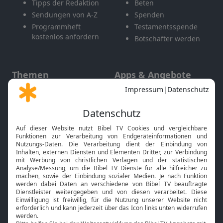
Tipps der Redaktion
Beten
Sendungen von A-Z
Spenden
Programmheft
Testamentsspende
kostenlos anfordern
Botschafter werden
Themen
Apps & Angebote
Gott und Bibel erklärt
Newsletter
Feiertage
Mobile App
Interviews
Kids App
Neuigkeiten
Smart TV
HbbTV
Bibelthek Online-Bibel
Nächster Gottesdienst
Bibel TV
Service