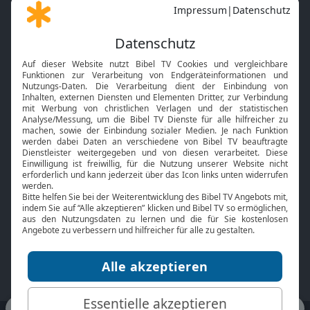
Gott und Bibel erklärt
Newsletter
Feiertage
Mobile App
Interviews
Kids App
Neuigkeiten
Smart TV
HbbTV
Bibelthek Online-Bibel
Nächster Gottesdienst
Bibel TV
Service
Über uns
Kontakt
Jobs
TV-Empfang
Presse
FAQ
Mediadaten