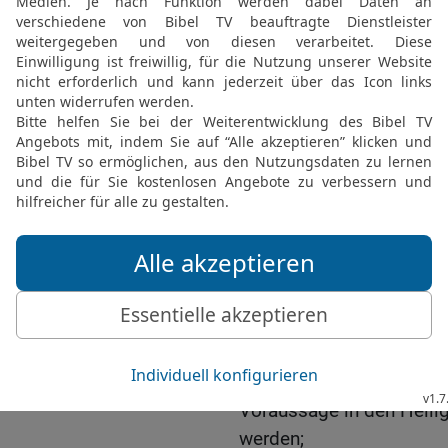
haben wir ihn mit eigen
der er künftig offenbar w
17
Denn er empfing von G
Herrlichkeit – damals, al
Wort an ihn ergehen ließ:
Liebe, ihn habe ich erwäh
18
Als wir mit ihm auf d
Stimme vom Himmel geh
19
Dadurch wissen wir n
der Propheten zuverlässig
achten. Ihre Botschaft is
Dunkelheit brennt, bis de
Morgensterns eure Herze
20
Ihr müsst aber vor a
Voraussage in den Heilig
werden;