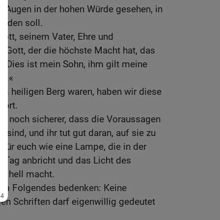
en Augen in der hohen Würde gesehen, in
erden soll.
ott, seinem Vater, Ehre und
s Gott, der die höchste Macht hat, das
 »Dies ist mein Sohn, ihm gilt meine
lt.«
em heiligen Berg waren, haben wir diese
ört.
un noch sicherer, dass die Voraussagen
 sind, und ihr tut gut daran, auf sie zu
t für euch wie eine Lampe, die in der
r Tag anbricht und das Licht des
n hell macht.
llem Folgendes bedenken: Keine
en Schriften darf eigenwillig gedeutet