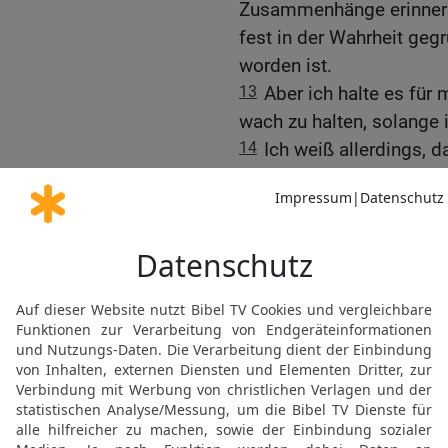
Zusammenhänge erinnern.
fest in der Wahrheit geg
worden ist.
13
Aber ich halte es für 
wach zu halten, solange 
14
Ich weiß allerdings, 
abgebrochen wird; unser 
angekündigt.
15
Darum schreibe ich di
meinem Tod jederzeit die
Erinnerung zu rufen.
Unsere Hoffnung auf da
gegründet
16
Wir haben uns keines
gestützt, als wir euch a
Herr, wiederkommen wird