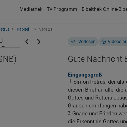
Mediathek
TV Programm
Bibelthek Online-Bibe
Petrus
Kapitel 1
Vers 21
Vorlesen
Videos a
(GNB)
Gute Nachricht B
Eingangsgruß
1
Simon Petrus, der als 
diesen Brief an alle, die
Gottes und Retters Jesus
Glauben empfangen haben
2
Gnade und Frieden wer
die Erkenntnis Gottes un