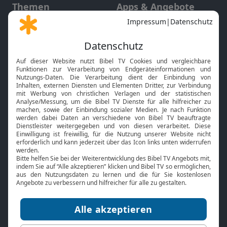
Themen
Apps & Angebote
Gott und Bibel erklärt
Newsletter
Feiertage
Mobile App
Interviews
Kids App
Neuigkeiten
Smart TV
HbbTV
Bibelthek Online-Bibel
Nächster Gottesdienst
Bibel TV
Service
Über uns
Kontakt
Jobs
TV-Empfang
Presse
FAQ
Mediadaten