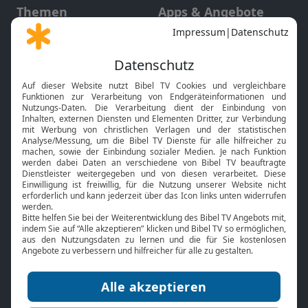
Themen
Apps & Angebote
Gott und Bibel erklärt
Newsletter
Feiertage
Mobile App
Interviews
Kids App
Neuigkeiten
Smart TV
HbbTV
Bibelthek Online-Bibel
Nächster Gottesdienst
Bibel TV
Service
Über uns
Kontakt
Jobs
TV-Empfang
Presse
FAQ
Mediadaten