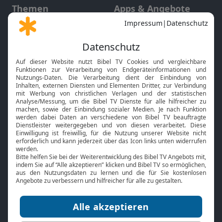
Themen
Apps & Angebote
Gott und Bibel erklärt
Newsletter
Feiertage
Mobile App
Interviews
Kids App
Neuigkeiten
Smart TV
HbbTV
Bibelthek Online-Bibel
Nächster Gottesdienst
Bibel TV
Service
Über uns
Kontakt
Jobs
TV-Empfang
Presse
FAQ
Mediadaten