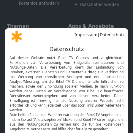
kostenlos anfordern
Botschafter werden
Themen
Apps & Angebote
Gott und Bibel erklärt
Newsletter
Feiertage
Mobile App
Interviews
Kids App
Neuigkeiten
Smart TV
HbbTV
Bibelthek Online-Bibel
Nächster Gottesdienst
Bibel TV
Service
Über uns
Kontakt
Jobs
TV-Empfang
Presse
FAQ