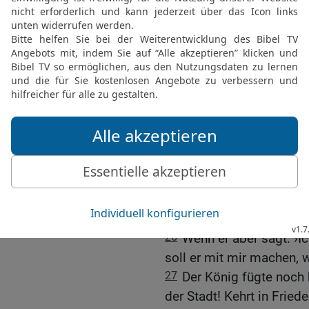
ganzen Kriegsvolk das K
Wüste einschlug.
David lässt treue Helfer
24
Auch der Priester Zado
bei sich, die die Bundesl
Priester Abjatar vollzog 
her den Bach Kidron über
25
Dann sagte der König 
Stadt! Wenn der HERR mit
eines Tages zurück und l
dem sie steht, wiederseh
26
Wenn er aber sagt: ›Ic
soll er mit mir machen, wa
27
Der König fügte noch 
der Stadt! Kehrt in Frie