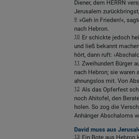
Diener, dem HERRN vers
Jerusalem zurückbringst, 
9
»Geh in Frieden!«, sag
nach Hebron.
10
Er schickte jedoch he
und ließ bekannt machen
hört, dann ruft: ›Abscha
11
Zweihundert Bürger a
nach Hebron; sie waren 
ahnungslos mit. Von Abs
12
Als das Opferfest sc
noch Ahitofel, den Berat
holen. So zog die Versc
Anhänger Abschaloms wu
David muss aus Jerusal
13
Ein Bote aus Hebron 