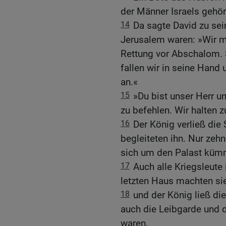
der Männer Israels gehö
14
Da sagte David zu sei
Jerusalem waren: »Wir mü
Rettung vor Abschalom. Sc
fallen wir in seine Hand u
an.«
15
»Du bist unser Herr u
zu befehlen. Wir halten zu
16
Der König verließ die 
begleiteten ihn. Nur zehn
sich um den Palast küm
17
Auch alle Kriegsleute
letzten Haus machten sie
18
und der König ließ die
auch die Leibgarde und 
waren.