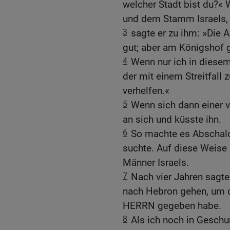
welcher Stadt bist du?«
und dem Stamm Israels, 
3
sagte er zu ihm: »Die A
gut; aber am Königshof g
4
Wenn nur ich in diesem
der mit einem Streitfall
verhelfen.«
5
Wenn sich dann einer v
an sich und küsste ihn.
6
So machte es Abschal
suchte. Auf diese Weise 
Männer Israels.
7
Nach vier Jahren sagt
nach Hebron gehen, um d
HERRN gegeben habe.
8
Als ich noch in Geschur