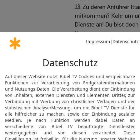
19
Zu deren Anführer Itta
mitkommen? Kehr um und
Dienste an! Du bist doch 
Verbannung.
20
Eben erst bist du bei
schon wieder fliehen müs
noch verschlägt. Geh in 
Landsleute mit! Der HERR
belohnen.«
21
Aber Ittai sagte: »So
mein König, lebst: Du m
Herr, der König, sein wir
lebendig!«
22
»Gut«, sagte David, »
Männer und ihr ganzer 
23
Alle, die zurückbliebe