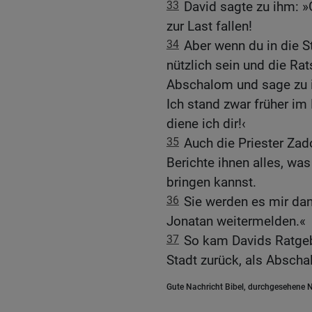
33
David sagte zu ihm: »
zur Last fallen!
34
Aber wenn du in die S
nützlich sein und die Ra
Abschalom und sage zu ih
Ich stand zwar früher im 
diene ich dir!‹
35
Auch die Priester Zado
Berichte ihnen alles, wa
bringen kannst.
36
Sie werden es mir da
Jonatan weitermelden.«
37
So kam Davids Ratgebe
Stadt zurück, als Abscha
Gute Nachricht Bibel, durchgesehene N