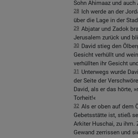
Sohn Ahimaaz und auch A
28
Ich werde an der Jord
über die Lage in der Stad
29
Abjatar und Zadok br
Jerusalem zurück und bli
30
David stieg den Ölberg
Gesicht verhüllt und weint
verhüllten ihr Gesicht un
31
Unterwegs wurde Davi
der Seite der Verschwör
David, als er das hörte, 
Torheit!«
32
Als er oben auf dem Ö
Gebetsstätte ist, stieß s
Arkiter Huschai, zu ihm.
Gewand zerrissen und sic