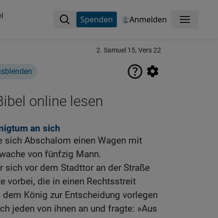
l
Spenden
Anmelden
Menü
2. Samuel 15, Vers 22
usblenden
ibel online lesen
nigtum an sich
gte sich Abschalom einen Wagen mit
bwache von fünfzig Mann.
r sich vor dem Stadttor an der Straße
e vorbei, die in einen Rechtsstreit
ie dem König zur Entscheidung vorlegen
ch jeden von ihnen an und fragte: »Aus