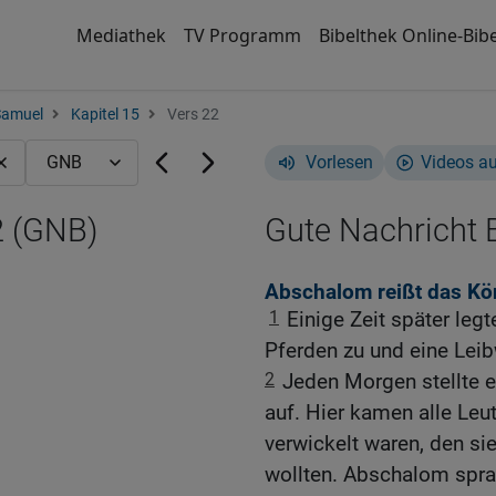
Mediathek
TV Programm
Bibelthek Online-Bibe
Samuel
Kapitel 15
Vers 22
Vorlesen
Videos a
2 (GNB)
Gute Nachricht B
Abschalom reißt das Kö
1
Einige Zeit später le
Pferden zu und eine Lei
2
Jeden Morgen stellte e
auf. Hier kamen alle Leut
verwickelt waren, den s
wollten. Abschalom spra