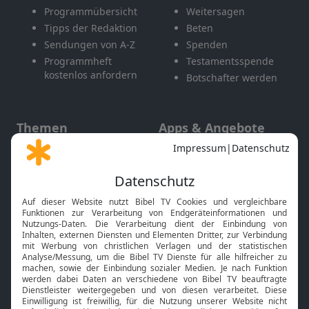
Programmübersicht
Weitersagen
Tipps der Redaktion
Beten
Sendungen von A-Z
Spenden
Programmheft
Testamentsspende
kostenlos anfordern
Botschafter werden
Themen
Apps & Angebote
Gott und Bibel erklärt
Newsletter
Feiertage
Mobile App
Interviews
Kids App
Neuigkeiten
Smart TV
HbbTV
Bibelthek Online-Bibel
Nächster Gottesdienst