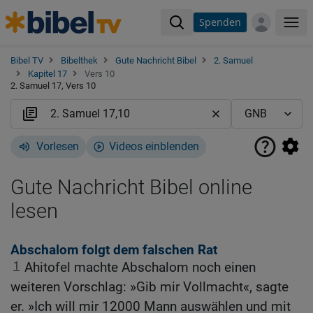
Spenden
Me
Bibel TV
Bibelthek
Gute Nachricht Bibel
2. Samuel
Kapitel 17
Vers 10
2. Samuel 17, Vers 10
Vorlesen
Videos einblenden
Gute Nachricht Bibel online
lesen
Abschalom folgt dem falschen Rat
1
Ahitofel machte Abschalom noch einen
weiteren Vorschlag: »Gib mir Vollmacht«, sagte
er. »Ich will mir 12000 Mann auswählen und mit