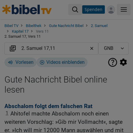
Spenden
Me
Bibel TV
Bibelthek
Gute Nachricht Bibel
2. Samuel
Kapitel 17
Vers 11
2. Samuel 17, Vers 11
Vorlesen
Videos einblenden
Gute Nachricht Bibel online
lesen
Abschalom folgt dem falschen Rat
1
Ahitofel machte Abschalom noch einen
weiteren Vorschlag: »Gib mir Vollmacht«, sagte
er. »Ich will mir 12000 Mann auswählen und mit