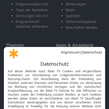
Programmübersicht
Weitersagen
Tipps der Redaktion
Beten
Sendungen von A-Z
Spenden
Programmheft
Testamentsspende
kostenlos anfordern
Botschafter werden
Themen
Apps & Angebote
Gott und Bibel erklärt
Newsletter
Feiertage
Mobile App
Interviews
Kids App
Neuigkeiten
Smart TV
HbbTV
Bibelthek Online-Bibel
Nächster Gottesdienst