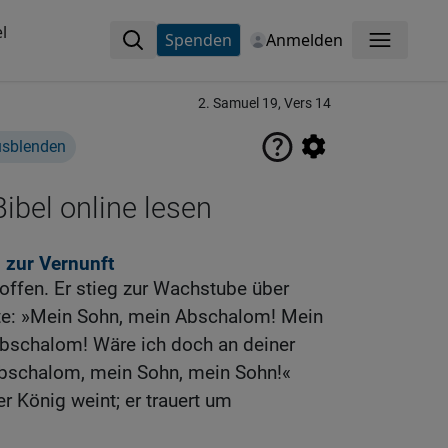
l
Spenden
Anmelden
Menü
2. Samuel 19, Vers 14
usblenden
ibel online lesen
 zur Vernunft
roffen. Er stieg zur Wachstube über
te: »Mein Sohn, mein Abschalom! Mein
bschalom! Wäre ich doch an deiner
Abschalom, mein Sohn, mein Sohn!«
 König weint; er trauert um