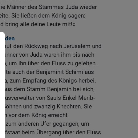
 die Männer des Stammes Juda wieder
ite. Sie ließen dem König sagen:
 bring alle deine Leute mit!«
einden
h auf den Rückweg nach Jerusalem und
Männer von Juda waren ihm bis nach
, um ihn über den Fluss zu geleiten.
ilte auch der Benjaminit Schimi aus
era, zum Empfang des Königs herbei.
n aus dem Stamm Benjamin bei sich,
Hausverwalter von Sauls Enkel Merib-
hn Söhnen und zwanzig Knechten. Sie
och vor dem König erreicht
urt zum anderen Ufer gegangen, um
ofstaat beim Übergang über den Fluss