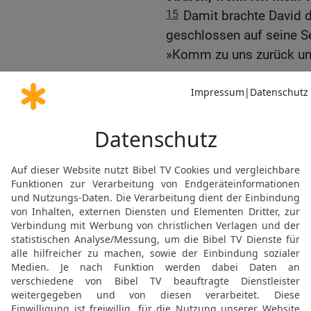
15
Damit brachte David
geschlossen auf seine Se
»Komm zu uns zurück und
David verzeiht seinen F
16
Der König machte sic
kam an den Jordan. Die 
Gilgal entgegengekommen
17
Zusammen mit ihnen e
Bahurim, der Sohn von G
18
Er hatte tausend Man
darunter auch Ziba, den 
Baal, mit seinen fünfze
alle hatten den Jordan n
19
und waren über die F
dem König und seinem H