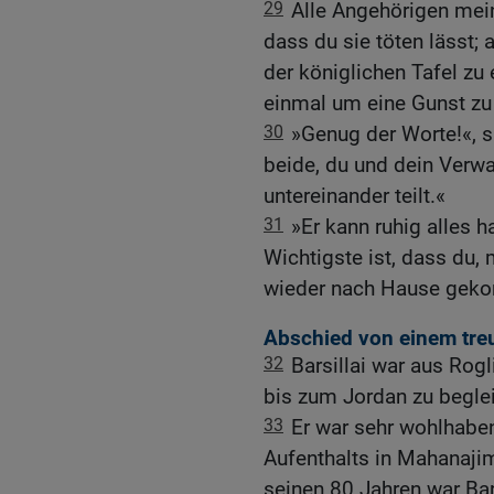
29
Alle Angehörigen mei
dass du sie töten lässt; 
der königlichen Tafel zu
einmal um eine Gunst zu 
30
»Genug der Worte!«, s
beide, du und dein Verwa
untereinander teilt.«
31
»Er kann ruhig alles h
Wichtigste ist, dass du,
wieder nach Hause geko
Abschied von einem tr
32
Barsillai war aus Ro
bis zum Jordan zu beglei
33
Er war sehr wohlhabe
Aufenthalts in Mahanajim
seinen 80 Jahren war Bar