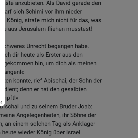
ienste anzubieten. Als David gerade den
 warf sich Schimi vor ihm nieder
nd König, strafe mich nicht für das, was
s du aus Jerusalem fliehen musstest!
n schweres Unrecht begangen habe.
 ich dir heute als Erster aus den
ngekommen bin, um dich als meinen
pfangen!«
rten konnte, rief Abischai, der Sohn der
erdient; denn er hat den gesalbten
impft!«
Abischai und zu seinem Bruder Joab:
meine Angelegenheiten, ihr Söhne der
in, an einem solchen Tag als Ankläger
h heute wieder König über Israel