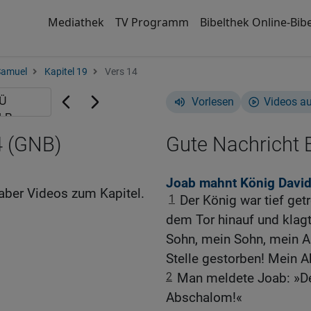
Mediathek
TV Programm
Bibelthek Online-Bibe
Samuel
Kapitel 19
Vers 14
Vorlesen
Videos a
4 (GNB)
Gute Nachricht B
Joab mahnt König David
aber Videos zum Kapitel.
1
Der König war tief get
dem Tor hinauf und klag
Sohn, mein Sohn, mein A
Stelle gestorben! Mein 
2
Man meldete Joab: »Der
Abschalom!«