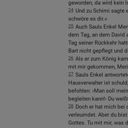
geworden, da wird kein Is
24
Und zu Schimi sagte e
schwöre es dir.«
25
Auch Sauls Enkel Mer
dem Tag, an dem David a
Tag seiner Rückkehr hatt
Bart nicht gepflegt und d
26
Als er zum König kam,
mit mir gekommen, Meri
27
Sauls Enkel antwortet
Hausverwalter ist schuld,
befohlen: ›Man soll mein
begleiten kann!‹ Du weißt
28
Doch er hat mich bei 
verleumdet. Aber du bist
Gottes. Tu mit mir, was du