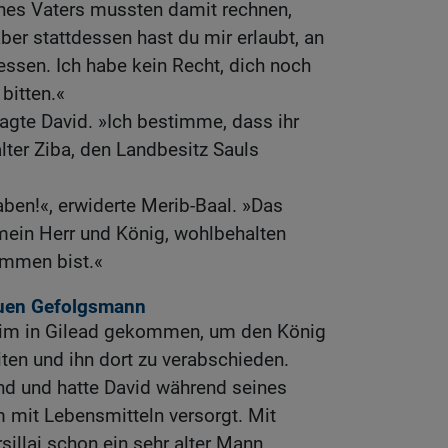
nes Vaters mussten damit rechnen,
aber stattdessen hast du mir erlaubt, an
 essen. Ich habe kein Recht, dich noch
bitten.«
agte David. »Ich bestimme, dass ihr
lter Ziba, den Landbesitz Sauls
aben!«, erwiderte Merib-Baal. »Das
 mein Herr und König, wohlbehalten
mmen bist.«
euen Gefolgsmann
glim in Gilead gekommen, um den König
ten und ihn dort zu verabschieden.
nd und hatte David während seines
 mit Lebensmitteln versorgt. Mit
sillai schon ein sehr alter Mann.