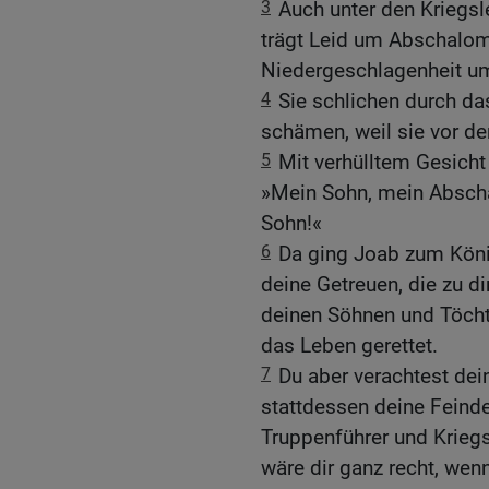
3
Auch unter den Kriegsl
trägt Leid um Abschalom!
Niedergeschlagenheit u
4
Sie schlichen durch das
schämen, weil sie vor d
5
Mit verhülltem Gesicht
»Mein Sohn, mein Absch
Sohn!«
6
Da ging Joab zum König
deine Getreuen, die zu di
deinen Söhnen und Töcht
das Leben gerettet.
7
Du aber verachtest dei
stattdessen deine Feinde
Truppenführer und Kriegs
wäre dir ganz recht, wen