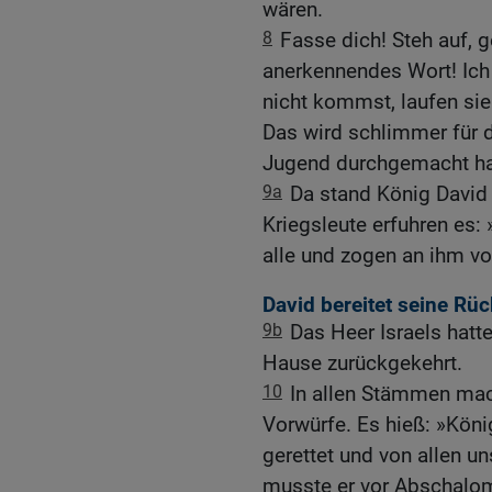
wären.
8
Fasse dich! Steh auf, 
anerkennendes Wort! Ic
nicht kommst, laufen sie 
Das wird schlimmer für di
Jugend durchgemacht ha
9a
Da stand König David 
Kriegsleute erfuhren es:
alle und zogen an ihm vo
David bereitet seine Rü
9b
Das Heer Israels hatt
Hause zurückgekehrt.
10
In allen Stämmen mac
Vorwürfe. Es hieß: »Köni
gerettet und von allen u
musste er vor Abschalom