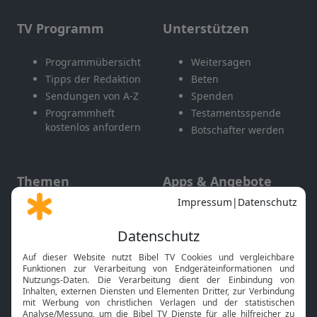
TV Programm
Unterstützen
Programmübersicht
Weitersagen
Tipps der Redaktion
Beten
Sendungen von A-Z
Spenden
Programmheft
Testamentsspende
kostenlos anfordern
Botschafter werden
Themen
Apps & Angebote
Gott und Bibel erklärt
Newsletter
Feiertage
Mobile App
Interviews
Kids App
Neuigkeiten
Smart TV
HbbTV
Bibelthek Online-Bibel
Nächster Gottesdienst