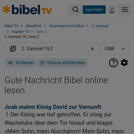
Spenden
Me
Bibel TV
Bibelthek
Gute Nachricht Bibel
2. Samuel
Kapitel 19
Vers 2
2. Samuel 19, Vers 2
Vorlesen
Videos einblenden
Gute Nachricht Bibel online
lesen
Joab mahnt König David zur Vernunft
1
Der König war tief getroffen. Er stieg zur
Wachstube über dem Tor hinauf und klagte:
»Mein Sohn, mein Abschalom! Mein Sohn, mein