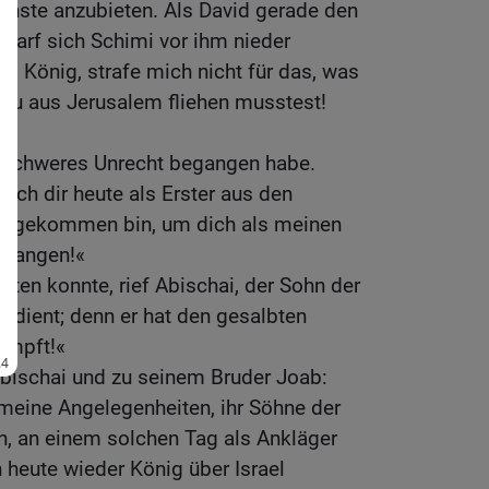
ienste anzubieten. Als David gerade den
 warf sich Schimi vor ihm nieder
nd König, strafe mich nicht für das, was
s du aus Jerusalem fliehen musstest!
n schweres Unrecht begangen habe.
 ich dir heute als Erster aus den
ngekommen bin, um dich als meinen
pfangen!«
rten konnte, rief Abischai, der Sohn der
erdient; denn er hat den gesalbten
impft!«
Abischai und zu seinem Bruder Joab:
meine Angelegenheiten, ihr Söhne der
in, an einem solchen Tag als Ankläger
h heute wieder König über Israel