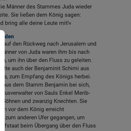
 die Männer des Stammes Juda wieder
ite. Sie ließen dem König sagen:
 bring alle deine Leute mit!«
einden
h auf den Rückweg nach Jerusalem und
Männer von Juda waren ihm bis nach
, um ihn über den Fluss zu geleiten.
ilte auch der Benjaminit Schimi aus
era, zum Empfang des Königs herbei.
n aus dem Stamm Benjamin bei sich,
Hausverwalter von Sauls Enkel Merib-
hn Söhnen und zwanzig Knechten. Sie
och vor dem König erreicht
urt zum anderen Ufer gegangen, um
ofstaat beim Übergang über den Fluss