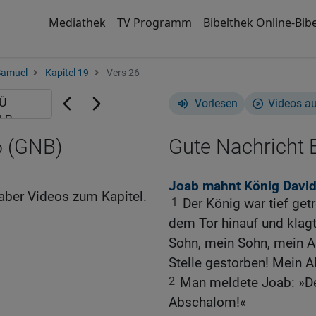
Mediathek
TV Programm
Bibelthek Online-Bibe
Samuel
Kapitel 19
Vers 26
Vorlesen
Videos a
6 (GNB)
Gute Nachricht B
Joab mahnt König David
aber Videos zum Kapitel.
1
Der König war tief get
dem Tor hinauf und klag
Sohn, mein Sohn, mein A
Stelle gestorben! Mein 
2
Man meldete Joab: »Der
Abschalom!«