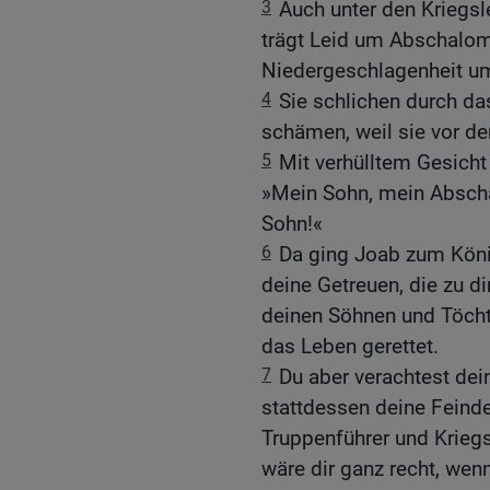
3
Auch unter den Kriegsl
trägt Leid um Abschalom!
Niedergeschlagenheit u
4
Sie schlichen durch das
schämen, weil sie vor d
5
Mit verhülltem Gesicht
»Mein Sohn, mein Absch
Sohn!«
6
Da ging Joab zum König
deine Getreuen, die zu di
deinen Söhnen und Töcht
das Leben gerettet.
7
Du aber verachtest dei
stattdessen deine Feinde
Truppenführer und Kriegs
wäre dir ganz recht, wen