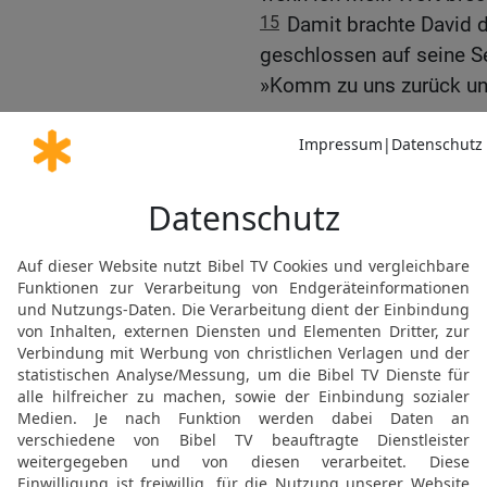
15
Damit brachte David
geschlossen auf seine Se
»Komm zu uns zurück und
David verzeiht seinen F
16
Der König machte sic
kam an den Jordan. Die 
Gilgal entgegengekommen
17
Zusammen mit ihnen e
Bahurim, der Sohn von G
18
Er hatte tausend Man
darunter auch Ziba, den 
Baal, mit seinen fünfze
alle hatten den Jordan n
19
und waren über die F
dem König und seinem H