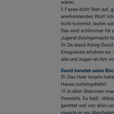
wären.
8
Fasse dich! Steh auf, 
anerkennendes Wort! Ic
nicht kommst, laufen sie 
Das wird schlimmer für di
Jugend durchgemacht ha
9a
Da stand König David 
Kriegsleute erfuhren es:
alle und zogen an ihm vo
David bereitet seine Rü
9b
Das Heer Israels hatt
Hause zurückgekehrt.
10
In allen Stämmen mac
Vorwürfe. Es hieß: »Köni
gerettet und von allen u
musste er vor Abschalom