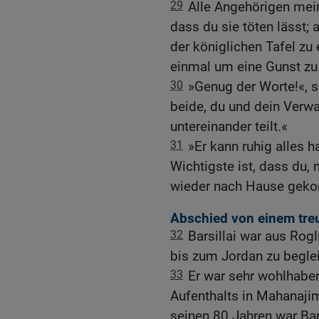
29
Alle Angehörigen mei
dass du sie töten lässt; 
der königlichen Tafel zu
einmal um eine Gunst zu 
30
»Genug der Worte!«, s
beide, du und dein Verwa
untereinander teilt.«
31
»Er kann ruhig alles h
Wichtigste ist, dass du,
wieder nach Hause geko
Abschied von einem tr
32
Barsillai war aus Ro
bis zum Jordan zu beglei
33
Er war sehr wohlhabe
Aufenthalts in Mahanajim
seinen 80 Jahren war Bar