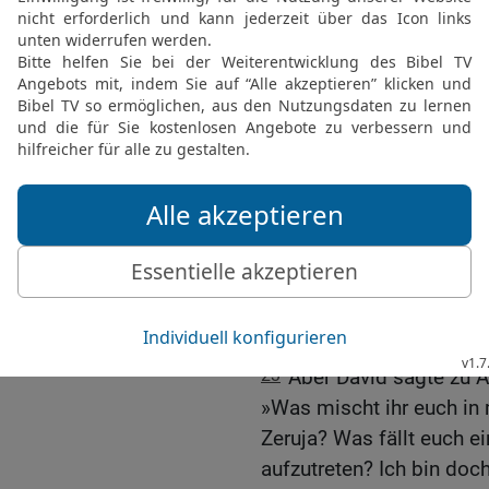
zu helfen und ihm ihre D
Fluss überqueren wollte,
20
und bat: »Mein Herr u
ich dir angetan habe, al
Trage es mir nicht nach!
21
Ich weiß, dass ich ei
Halte es mir zugute, dass
Josefsstämmen entgege
königlichen Herrn zu em
22
Bevor der König antwo
Zeruja: »Er hat den Tod v
König des HERRN besch
23
Aber David sagte zu 
»Was mischt ihr euch in 
Zeruja? Was fällt euch e
aufzutreten? Ich bin doc