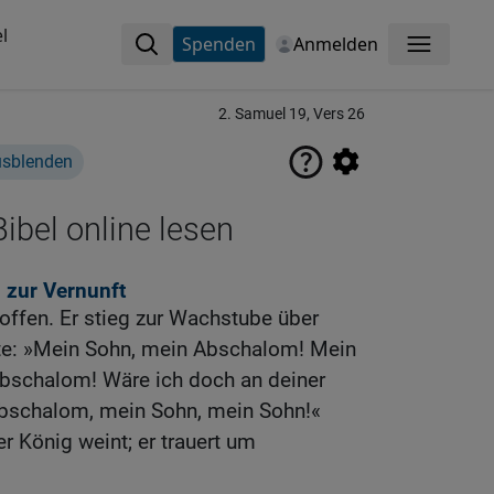
l
Spenden
Anmelden
Menü
2. Samuel 19, Vers 26
usblenden
ibel online lesen
 zur Vernunft
roffen. Er stieg zur Wachstube über
te: »Mein Sohn, mein Abschalom! Mein
bschalom! Wäre ich doch an deiner
Abschalom, mein Sohn, mein Sohn!«
 König weint; er trauert um