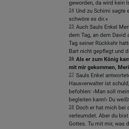
geworden, da wird kein Is
24
Und zu Schimi sagte e
schwöre es dir.«
25
Auch Sauls Enkel Mer
dem Tag, an dem David a
Tag seiner Rückkehr hatt
Bart nicht gepflegt und d
26
Als er zum König kam,
mit mir gekommen, Meri
27
Sauls Enkel antwortet
Hausverwalter ist schuld,
befohlen: ›Man soll mein
begleiten kann!‹ Du weißt
28
Doch er hat mich bei 
verleumdet. Aber du bist
Gottes. Tu mit mir, was du