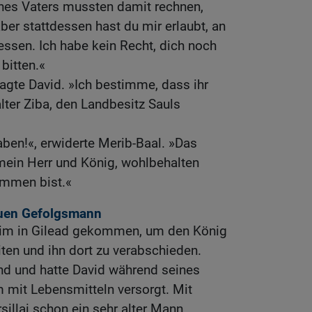
nes Vaters mussten damit rechnen,
aber stattdessen hast du mir erlaubt, an
 essen. Ich habe kein Recht, dich noch
bitten.«
agte David. »Ich bestimme, dass ihr
lter Ziba, den Landbesitz Sauls
aben!«, erwiderte Merib-Baal. »Das
 mein Herr und König, wohlbehalten
mmen bist.«
euen Gefolgsmann
glim in Gilead gekommen, um den König
ten und ihn dort zu verabschieden.
nd und hatte David während seines
 mit Lebensmitteln versorgt. Mit
sillai schon ein sehr alter Mann.