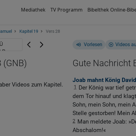
Mediathek
TV Programm
Bibelthek Online-Bibe
Samuel
Kapitel 19
Vers 28
Vorlesen
Videos a
8 (GNB)
Gute Nachricht B
Joab mahnt König David
aber Videos zum Kapitel.
1
Der König war tief get
dem Tor hinauf und klag
Sohn, mein Sohn, mein A
Stelle gestorben! Mein 
2
Man meldete Joab: »Der
Abschalom!«