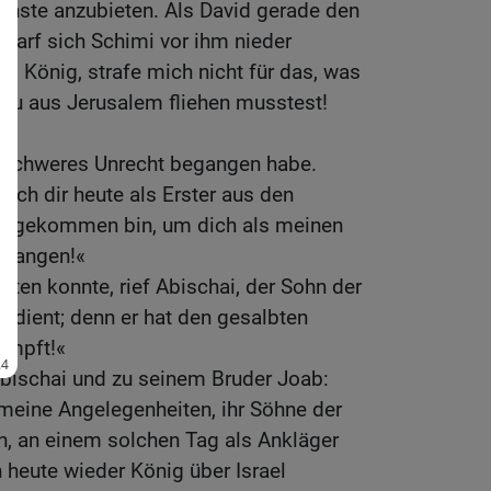
ienste anzubieten. Als David gerade den
 warf sich Schimi vor ihm nieder
nd König, strafe mich nicht für das, was
s du aus Jerusalem fliehen musstest!
n schweres Unrecht begangen habe.
 ich dir heute als Erster aus den
ngekommen bin, um dich als meinen
pfangen!«
rten konnte, rief Abischai, der Sohn der
erdient; denn er hat den gesalbten
impft!«
Abischai und zu seinem Bruder Joab:
meine Angelegenheiten, ihr Söhne der
in, an einem solchen Tag als Ankläger
h heute wieder König über Israel