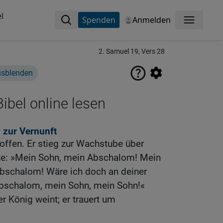
l
Spenden
Anmelden
Menü
2. Samuel 19, Vers 28
usblenden
ibel online lesen
 zur Vernunft
roffen. Er stieg zur Wachstube über
te: »Mein Sohn, mein Abschalom! Mein
bschalom! Wäre ich doch an deiner
Abschalom, mein Sohn, mein Sohn!«
 König weint; er trauert um