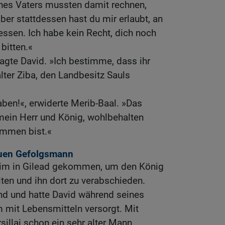
nes Vaters mussten damit rechnen,
aber stattdessen hast du mir erlaubt, an
 essen. Ich habe kein Recht, dich noch
bitten.«
agte David. »Ich bestimme, dass ihr
lter Ziba, den Landbesitz Sauls
aben!«, erwiderte Merib-Baal. »Das
 mein Herr und König, wohlbehalten
mmen bist.«
euen Gefolgsmann
glim in Gilead gekommen, um den König
ten und ihn dort zu verabschieden.
nd und hatte David während seines
 mit Lebensmitteln versorgt. Mit
sillai schon ein sehr alter Mann.