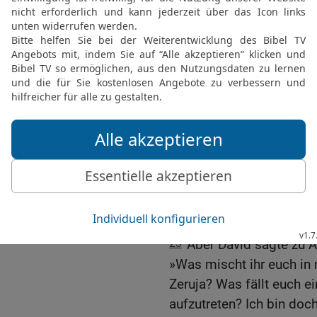
zu helfen und ihm ihre D
Fluss überqueren wollte,
20
und bat: »Mein Herr u
ich dir angetan habe, al
Trage es mir nicht nach!
21
Ich weiß, dass ich ei
Halte es mir zugute, dass
Josefsstämmen entgege
königlichen Herrn zu em
22
Bevor der König antwo
Zeruja: »Er hat den Tod v
König des HERRN besch
23
Aber David sagte zu 
»Was mischt ihr euch in 
Zeruja? Was fällt euch e
aufzutreten? Ich bin doc