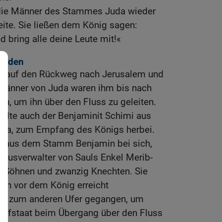
 die Männer des Stammes Juda wieder
ite. Sie ließen dem König sagen:
 bring alle deine Leute mit!«
einden
h auf den Rückweg nach Jerusalem und
Männer von Juda waren ihm bis nach
, um ihn über den Fluss zu geleiten.
ilte auch der Benjaminit Schimi aus
era, zum Empfang des Königs herbei.
n aus dem Stamm Benjamin bei sich,
Hausverwalter von Sauls Enkel Merib-
hn Söhnen und zwanzig Knechten. Sie
och vor dem König erreicht
urt zum anderen Ufer gegangen, um
ofstaat beim Übergang über den Fluss