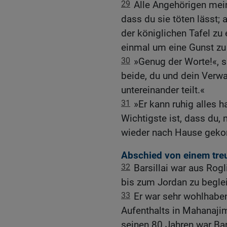
29
Alle Angehörigen mei
dass du sie töten lässt; 
der königlichen Tafel zu
einmal um eine Gunst zu 
30
»Genug der Worte!«, s
beide, du und dein Verwa
untereinander teilt.«
31
»Er kann ruhig alles h
Wichtigste ist, dass du,
wieder nach Hause geko
Abschied von einem tr
32
Barsillai war aus Ro
bis zum Jordan zu beglei
33
Er war sehr wohlhabe
Aufenthalts in Mahanajim
seinen 80 Jahren war Bar