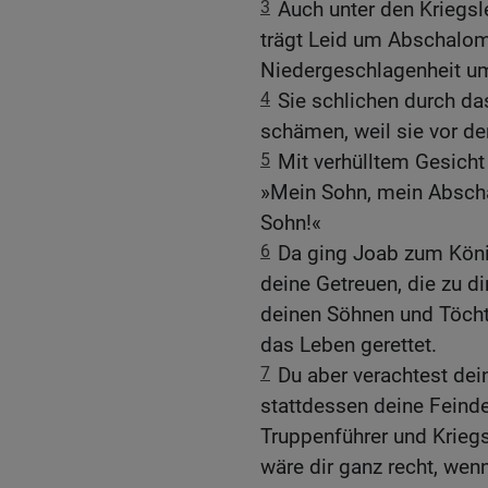
3
Auch unter den Kriegsl
trägt Leid um Abschalom!
Niedergeschlagenheit u
4
Sie schlichen durch das
schämen, weil sie vor d
5
Mit verhülltem Gesicht
»Mein Sohn, mein Absch
Sohn!«
6
Da ging Joab zum König
deine Getreuen, die zu di
deinen Söhnen und Töcht
das Leben gerettet.
7
Du aber verachtest dei
stattdessen deine Feinde
Truppenführer und Kriegs
wäre dir ganz recht, wen