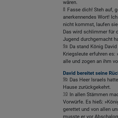
wären.
8
Fasse dich! Steh auf, 
anerkennendes Wort! Ic
nicht kommst, laufen sie 
Das wird schlimmer für di
Jugend durchgemacht ha
9a
Da stand König David 
Kriegsleute erfuhren es:
alle und zogen an ihm vo
David bereitet seine Rü
9b
Das Heer Israels hatt
Hause zurückgekehrt.
10
In allen Stämmen mac
Vorwürfe. Es hieß: »Köni
gerettet und von allen u
musste er vor Abschalom