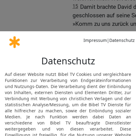
15
Damit brachte David
geschlossen auf seine Se
»Komm zu uns zurück und
David verzeiht seinen F
16
Der König machte sic
kam an den Jordan. Die 
Gilgal entgegengekommen
17
Zusammen mit ihnen e
Bahurim, der Sohn von G
18
Er hatte tausend Man
darunter auch Ziba, den 
Baal, mit seinen fünfze
alle hatten den Jordan n
19
und waren über die F
dem König und seinem H