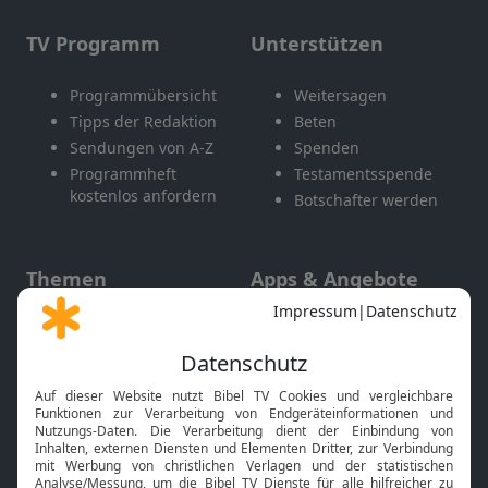
TV Programm
Unterstützen
Programmübersicht
Weitersagen
Tipps der Redaktion
Beten
Sendungen von A-Z
Spenden
Programmheft
Testamentsspende
kostenlos anfordern
Botschafter werden
Themen
Apps & Angebote
Gott und Bibel erklärt
Newsletter
Feiertage
Mobile App
Interviews
Kids App
Neuigkeiten
Smart TV
HbbTV
Bibelthek Online-Bibel
Nächster Gottesdienst