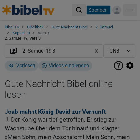
Spenden
Me
Bibel TV
Bibelthek
Gute Nachricht Bibel
2. Samuel
Kapitel 19
Vers 3
2. Samuel 19, Vers 3
Vorlesen
Videos einblenden
Gute Nachricht Bibel online
lesen
Joab mahnt König David zur Vernunft
1
Der König war tief getroffen. Er stieg zur
Wachstube über dem Tor hinauf und klagte:
»Mein Sohn, mein Abschalom! Mein Sohn, mein