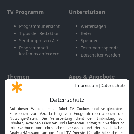
TV Programm
Unterstützen
Programmübersicht
Weitersagen
Tipps der Redaktion
Beten
Sendungen von A-Z
Spenden
Programmheft
Testamentsspende
kostenlos anfordern
Botschafter werden
Themen
Apps & Angebote
Gott und Bibel erklärt
Newsletter
Feiertage
Mobile App
Interviews
Kids App
Neuigkeiten
Smart TV
HbbTV
Bibelthek Online-Bibel
Nächster Gottesdienst