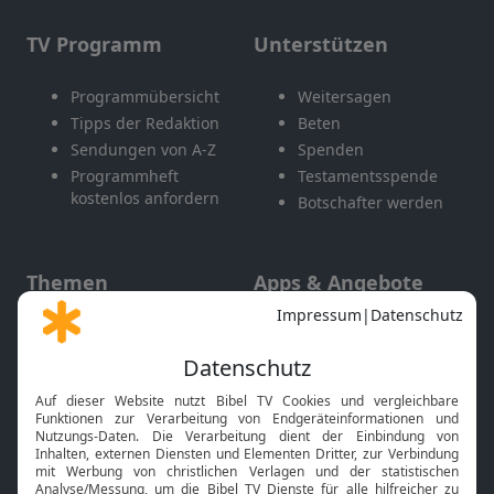
TV Programm
Unterstützen
Programmübersicht
Weitersagen
Tipps der Redaktion
Beten
Sendungen von A-Z
Spenden
Programmheft
Testamentsspende
kostenlos anfordern
Botschafter werden
Themen
Apps & Angebote
Gott und Bibel erklärt
Newsletter
Feiertage
Mobile App
Interviews
Kids App
Neuigkeiten
Smart TV
HbbTV
Bibelthek Online-Bibel
Nächster Gottesdienst