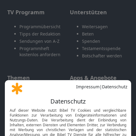
TV Programm
Unterstützen
Programmübersicht
Weitersagen
Tipps der Redaktion
Beten
Sendungen von A-Z
Spenden
Programmheft
Testamentsspende
kostenlos anfordern
Botschafter werden
Themen
Apps & Angebote
Gott und Bibel erklärt
Newsletter
Feiertage
Mobile App
Interviews
Kids App
Neuigkeiten
Smart TV
HbbTV
Bibelthek Online-Bibel
Nächster Gottesdienst