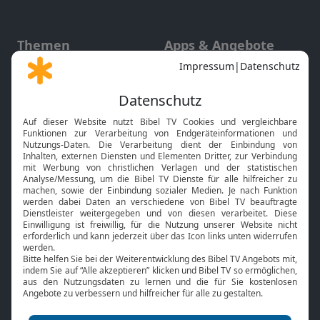
Themen
Apps & Angebote
Gott und Bibel erklärt
Newsletter
Feiertage
Mobile App
Interviews
Kids App
Neuigkeiten
Smart TV
HbbTV
Bibelthek Online-Bibel
Nächster Gottesdienst
Bibel TV
Service
Über uns
Kontakt
Jobs
TV-Empfang
Presse
FAQ
Mediadaten