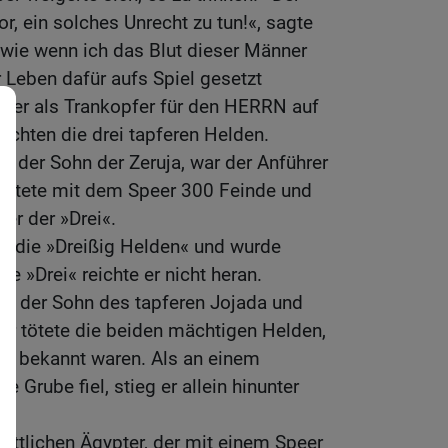
 ein solches Unrecht zu tun!«, sagte
 wie wenn ich das Blut dieser Männer
hr Leben dafür aufs Spiel gesetzt
ser als Trankopfer für den HERRN auf
rachten die drei tapferen Helden.
r, der Sohn der Zeruja, war der Anführer
 tötete mit dem Speer 300 Feinde und
er der »Drei«.
ls die »Dreißig Helden« und wurde
ie »Drei« reichte er nicht heran.
ar der Sohn des tapferen Jojada und
 Er tötete die beiden mächtigen Helden,
« bekannt waren. Als an einem
e Grube fiel, stieg er allein hinunter
tattlichen Ägypter, der mit einem Speer