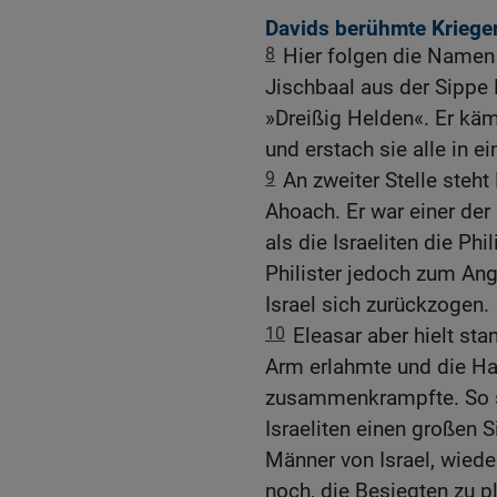
Davids berühmte Krieger
8
Hier folgen die Namen
Jischbaal aus der Sippe
»Dreißig Helden«. Er kä
und erstach sie alle in e
9
An zweiter Stelle steh
Ahoach. Er war einer der 
als die Israeliten die Ph
Philister jedoch zum Ang
Israel sich zurückzogen.
10
Eleasar aber hielt stan
Arm erlahmte und die Ha
zusammenkrampfte. So 
Israeliten einen großen S
Männer von Israel, wiede
noch, die Besiegten zu p