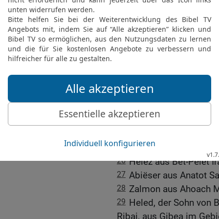
bewaffnet war. Er selbst 
ging auf den Ägypter los
durchbohrte ihn damit.
22
Durch solche Taten w
»Drei«.
23
Er war angesehener al
»Drei« reichte er nicht 
seiner Leibgarde.
24
Zu den »Dreißig Helde
Joab Elhanan, der Sohn 
25
Schamma aus Harod E
26
Helez aus Bet-Pelet I
27
Abiëser aus Anatot S
28
Zalmon aus Ahoach M
29
Heled, der Sohn von B
Ribai, aus Gibea im Geb