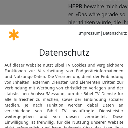
HERR bewahre mich davor,
er. »Das wäre gerade so,
hier trinken würde, die i
haben.« Er goss das Was
die Erde. Diese Tat vollb
18
Abischai, Joabs Brude
der »Dreißig Helden«. Er
wurde so berühmt wie ein
19
Er war angesehener a
deren Anführer; doch an d
20
Benaja aus Kabzeel w
vollbrachte große Taten.
die als »Löwen von Moab
Schneetag ein Löwe in ein
und erschlug ihn.
21
Er tötete auch einen s