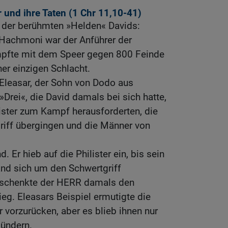
 und ihre Taten (1
Chr 11,10-41
)
 der berühmten »Helden« Davids:
 Hachmoni war der Anführer der
mpfte mit dem Speer gegen 800 Feinde
iner einzigen Schlacht.
t Eleasar, der Sohn von Dodo aus
»Drei«, die David damals bei sich hatte,
ilister zum Kampf herausforderten, die
riff übergingen und die Männer von
d. Er hieb auf die Philister ein, bis sein
nd sich um den Schwertgriff
schenkte der HERR damals den
ieg. Eleasars Beispiel ermutigte die
r vorzurücken, aber es blieb ihnen nur
lündern.