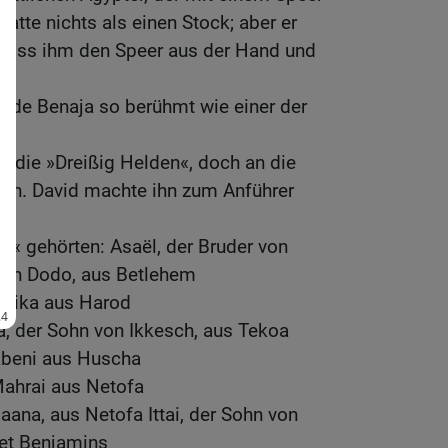
hatte nichts als einen Stock; aber er
, riss ihm den Speer aus der Hand und
urde Benaja so berühmt wie einer der
s die »Dreißig Helden«, doch an die
heran. David machte ihn zum Anführer
n« gehörten: Asaël, der Bruder von
von Dodo, aus Betlehem
lika aus Harod
ra, der Sohn von Ikkesch, aus Tekoa
abeni aus Huscha
ahrai aus Netofa
aana, aus Netofa Ittai, der Sohn von
iet Benjamins