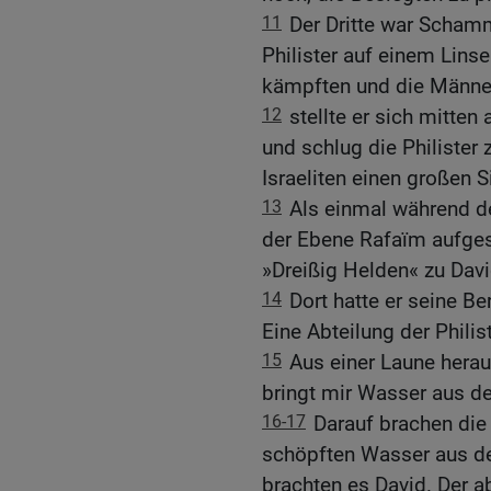
11
Der Dritte war Schamm
Philister auf einem Linse
kämpften und die Männer 
12
stellte er sich mitten
und schlug die Philister
Israeliten einen großen S
13
Als einmal während der
der Ebene Rafaïm aufges
»Dreißig Helden« zu Davi
14
Dort hatte er seine Be
Eine Abteilung der Philis
15
Aus einer Laune herau
bringt mir Wasser aus d
16-17
Darauf brachen die d
schöpften Wasser aus de
brachten es David. Der ab