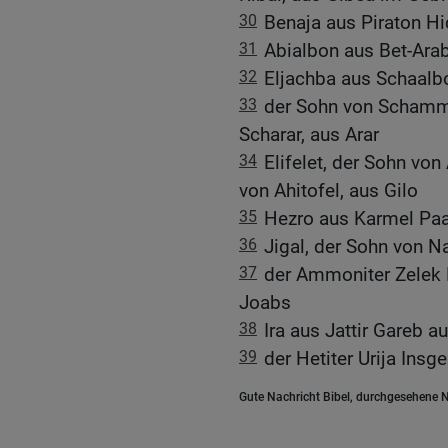
30
Benaja aus Piraton H
31
Abialbon aus Bet-Ar
32
Eljachba aus Schaalb
33
der Sohn von Schamma
Scharar, aus Arar
34
Elifelet, der Sohn vo
von Ahitofel, aus Gilo
35
Hezro aus Karmel Paa
36
Jigal, der Sohn von N
37
der Ammoniter Zelek 
Joabs
38
Ira aus Jattir Gareb au
39
der Hetiter Urija Ins
Gute Nachricht Bibel, durchgesehene N