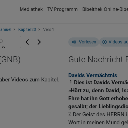
Mediathek
TV Programm
Bibelthek Online-Bibe
Samuel
Kapitel 23
Vers 1
Vorlesen
Videos a
 (GNB)
Gute Nachricht B
Davids Vermächtnis
aber Videos zum Kapitel.
1
Dies ist Davids Vermäc
»Hört zu, denn David, Is
Ehre hat ihn Gott erhob
gesalbt; der Lieblingsdic
2
Der Geist des HERRN ist
Wort in meinen Mund gel