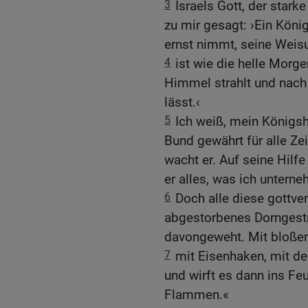
3
Israels Gott, der starke
zu mir gesagt: ›Ein König
ernst nimmt, seine Weisu
4
ist wie die helle Mor
Himmel strahlt und nach
lässt.‹
5
Ich weiß, mein Königsha
Bund gewährt für alle Ze
wacht er. Auf seine Hilfe
er alles, was ich untern
6
Doch alle diese gottve
abgestorbenes Dorngest
davongeweht. Mit bloßen
7
mit Eisenhaken, mit de
und wirft es dann ins Feu
Flammen.«