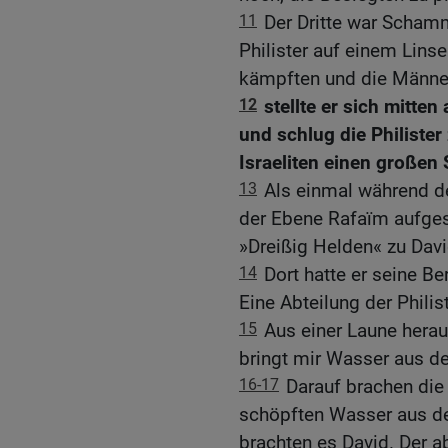
11
Der Dritte war Schamm
Philister auf einem Linse
kämpften und die Männer 
12
stellte er sich mitten
und schlug die Philiste
Israeliten einen großen 
13
Als einmal während der
der Ebene Rafaïm aufges
»Dreißig Helden« zu Davi
14
Dort hatte er seine Be
Eine Abteilung der Philis
15
Aus einer Laune herau
bringt mir Wasser aus d
16-17
Darauf brachen die d
schöpften Wasser aus de
brachten es David. Der ab