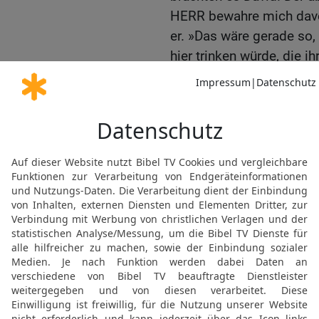
HERR bewahre mich davor,
er. »Das wäre gerade so,
hier trinken würde, die i
haben.« Er goss das Was
die Erde. Diese Tat vollb
18
Abischai, Joabs Brude
der »Dreißig Helden«. Er
wurde so berühmt wie ein
19
Er war angesehener a
deren Anführer; doch an d
20
Benaja aus Kabzeel w
vollbrachte große Taten.
die als »Löwen von Moab
Schneetag ein Löwe in ein
und erschlug ihn.
21
Er tötete auch einen s