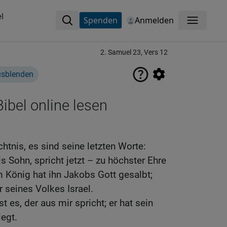
l
Spenden
Anmelden
Menü
2. Samuel 23, Vers 12
usblenden
ibel online lesen
htnis, es sind seine letzten Worte:
is Sohn, spricht jetzt – zu höchster Ehre
m König hat ihn Jakobs Gott gesalbt;
r seines Volkes Israel.
 es, der aus mir spricht; er hat sein
egt.