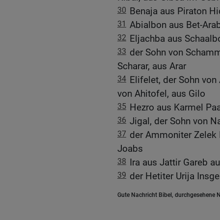
30
Benaja aus Piraton H
31
Abialbon aus Bet-Ar
32
Eljachba aus Schaalb
33
der Sohn von Schamma
Scharar, aus Arar
34
Elifelet, der Sohn vo
von Ahitofel, aus Gilo
35
Hezro aus Karmel Paa
36
Jigal, der Sohn von N
37
der Ammoniter Zelek 
Joabs
38
Ira aus Jattir Gareb au
39
der Hetiter Urija Ins
Gute Nachricht Bibel, durchgesehene N