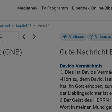
Mediathek
TV Programm
Bibelthek Online-Bibe
Samuel
Kapitel 23
Vers 12
Vorlesen
Videos a
2 (GNB)
Gute Nachricht B
Davids Vermächtnis
1
Dies ist Davids Vermäc
»Hört zu, denn David, Isa
hat ihn Gott erhoben, zu
der Lieblingsdichter ist e
2
Der Geist des HERRN ist
Wort in meinen Mund gel