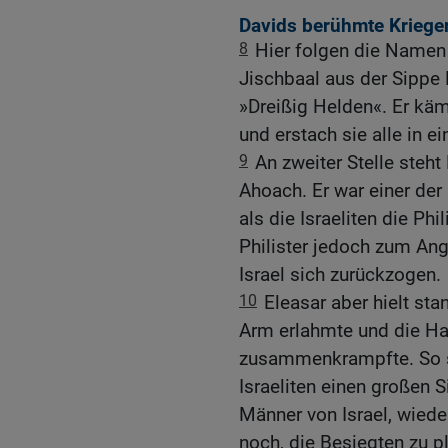
Davids berühmte Krieger
8
Hier folgen die Namen
Jischbaal aus der Sippe
»Dreißig Helden«. Er kä
und erstach sie alle in e
9
An zweiter Stelle steh
Ahoach. Er war einer der 
als die Israeliten die Ph
Philister jedoch zum Ang
Israel sich zurückzogen.
10
Eleasar aber hielt stan
Arm erlahmte und die Ha
zusammenkrampfte. So 
Israeliten einen großen S
Männer von Israel, wiede
noch, die Besiegten zu p