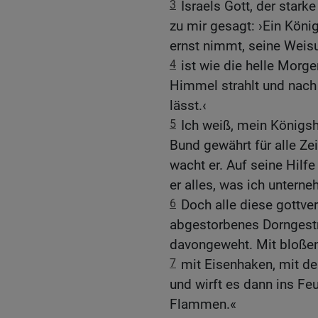
3
Israels Gott, der starke
zu mir gesagt: ›Ein König
ernst nimmt, seine Weisu
4
ist wie die helle Mor
Himmel strahlt und nach
lässt.‹
5
Ich weiß, mein Königsha
Bund gewährt für alle Ze
wacht er. Auf seine Hilfe
er alles, was ich untern
6
Doch alle diese gottve
abgestorbenes Dorngest
davongeweht. Mit bloßen
7
mit Eisenhaken, mit de
und wirft es dann ins Feu
Flammen.«