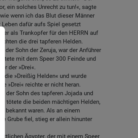
 ein solches Unrecht zu tun!«, sagte
 wie wenn ich das Blut dieser Männer
hr Leben dafür aufs Spiel gesetzt
ser als Trankopfer für den HERRN auf
rachten die drei tapferen Helden.
r, der Sohn der Zeruja, war der Anführer
 tötete mit dem Speer 300 Feinde und
er der »Drei«.
ls die »Dreißig Helden« und wurde
ie »Drei« reichte er nicht heran.
ar der Sohn des tapferen Jojada und
 Er tötete die beiden mächtigen Helden,
« bekannt waren. Als an einem
e Grube fiel, stieg er allein hinunter
tattlichen Ägypter, der mit einem Speer