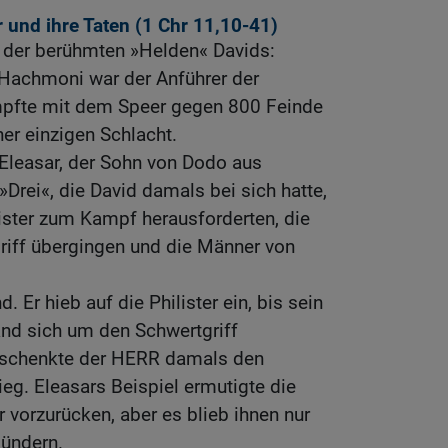
 und ihre Taten (1
Chr 11,10-41
)
 der berühmten »Helden« Davids:
 Hachmoni war der Anführer der
mpfte mit dem Speer gegen 800 Feinde
iner einzigen Schlacht.
t Eleasar, der Sohn von Dodo aus
»Drei«, die David damals bei sich hatte,
ilister zum Kampf herausforderten, die
riff übergingen und die Männer von
d. Er hieb auf die Philister ein, bis sein
nd sich um den Schwertgriff
schenkte der HERR damals den
ieg. Eleasars Beispiel ermutigte die
r vorzurücken, aber es blieb ihnen nur
lündern.