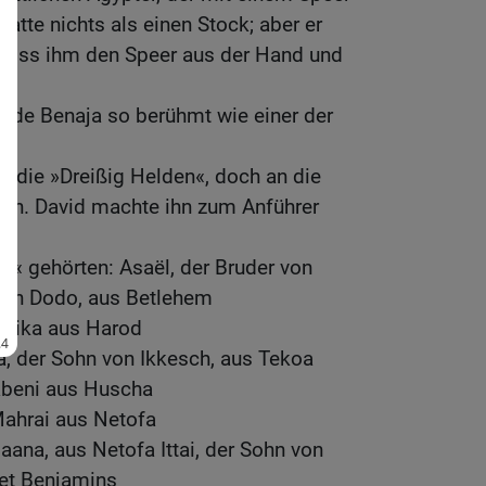
hatte nichts als einen Stock; aber er
, riss ihm den Speer aus der Hand und
urde Benaja so berühmt wie einer der
s die »Dreißig Helden«, doch an die
heran. David machte ihn zum Anführer
n« gehörten: Asaël, der Bruder von
von Dodo, aus Betlehem
lika aus Harod
ra, der Sohn von Ikkesch, aus Tekoa
abeni aus Huscha
ahrai aus Netofa
aana, aus Netofa Ittai, der Sohn von
iet Benjamins