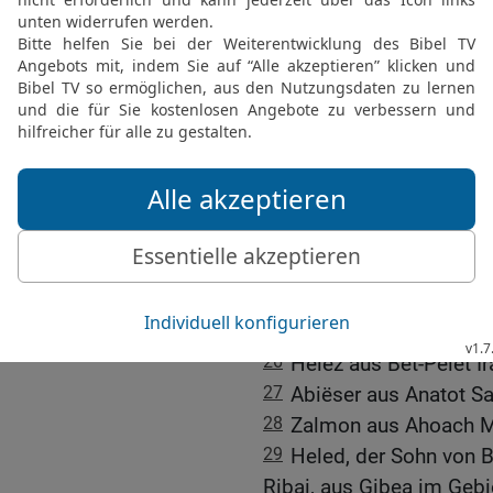
bewaffnet war. Er selbst 
ging auf den Ägypter los
durchbohrte ihn damit.
22
Durch solche Taten w
»Drei«.
23
Er war angesehener al
»Drei« reichte er nicht 
seiner Leibgarde.
24
Zu den »Dreißig Helde
Joab Elhanan, der Sohn 
25
Schamma aus Harod E
26
Helez aus Bet-Pelet I
27
Abiëser aus Anatot S
28
Zalmon aus Ahoach M
29
Heled, der Sohn von B
Ribai, aus Gibea im Geb