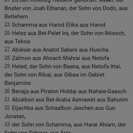
Bruder von Joab Elhanan, der Sohn von Dodo, aus
Betlehem
25
Schamma aus Harod Elika aus Harod
26
Helez aus Bet-Pelet Ira, der Sohn von Ikkesch,
aus Tekoa
27
Abiëser aus Anatot Sabeni aus Huscha
28
Zalmon aus Ahoach Mahrai aus Netofa
29
Heled, der Sohn von Baana, aus Netofa Ittai,
der Sohn von Ribai, aus Gibea im Gebiet
Benjamins
30
Benaja aus Piraton Hiddai aus Nahale-Gaasch
31
Abialbon aus Bet-Araba Asmawet aus Bahurim
32
Eljachba aus Schaalbon Jaschen aus Gun
Jonatan,
33
der Sohn von Schamma, aus Harar Ahiam, der
Sohn von Scharar, aus Arar