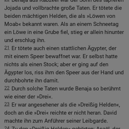
Jojada und vollbrachte große Taten. Er tötete die
beiden mächtigen Helden, die als »Löwen von
Moab« bekannt waren. Als an einem Schneetag
ein Löwe in eine Grube fiel, stieg er allein hinunter
und erschlug ihn.
21
Er tötete auch einen stattlichen Ägypter, der
mit einem Speer bewaffnet war. Er selbst hatte
nichts als einen Stock; aber er ging auf den
Ägypter los, riss ihm den Speer aus der Hand und
durchbohrte ihn damit.
22
Durch solche Taten wurde Benaja so berühmt
wie einer der »Drei«.
23
Er war angesehener als die »Dreißig Helden«,
doch an die »Drei« reichte er nicht heran. David
machte ihn zum Anführer seiner Leibgarde.
24
Zu den »Dreißig Helden« gehörten: Asaël, der