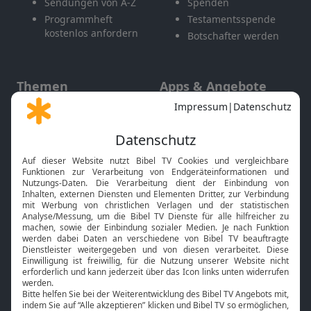
Sendungen von A-Z
Spenden
Programmheft
Testamentsspende
kostenlos anfordern
Botschafter werden
Themen
Apps & Angebote
Gott und Bibel erklärt
Newsletter
Feiertage
Mobile App
Interviews
Kids App
Neuigkeiten
Smart TV
HbbTV
Bibelthek Online-Bibel
Nächster Gottesdienst
Bibel TV
Service
Über uns
Kontakt