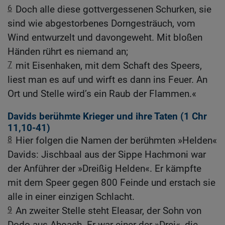
6
Doch alle diese gottvergessenen Schurken, sie
sind wie abgestorbenes Dorngesträuch, vom
Wind entwurzelt und davongeweht. Mit bloßen
Händen rührt es niemand an;
7
mit Eisenhaken, mit dem Schaft des Speers,
liest man es auf und wirft es dann ins Feuer. An
Ort und Stelle wird’s ein Raub der Flammen.«
Davids berühmte Krieger und ihre Taten (1
Chr
11,10-41
)
8
Hier folgen die Namen der berühmten »Helden«
Davids: Jischbaal aus der Sippe Hachmoni war
der Anführer der »Dreißig Helden«. Er kämpfte
mit dem Speer gegen 800 Feinde und erstach sie
alle in einer einzigen Schlacht.
9
An zweiter Stelle steht Eleasar, der Sohn von
Dodo aus Ahoach. Er war einer der »Drei«, die