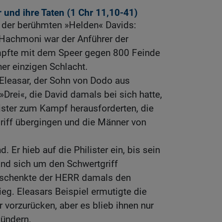
 und ihre Taten (1
Chr 11,10-41
)
 der berühmten »Helden« Davids:
 Hachmoni war der Anführer der
mpfte mit dem Speer gegen 800 Feinde
iner einzigen Schlacht.
t Eleasar, der Sohn von Dodo aus
»Drei«, die David damals bei sich hatte,
ilister zum Kampf herausforderten, die
riff übergingen und die Männer von
d. Er hieb auf die Philister ein, bis sein
nd sich um den Schwertgriff
schenkte der HERR damals den
ieg. Eleasars Beispiel ermutigte die
r vorzurücken, aber es blieb ihnen nur
lündern.