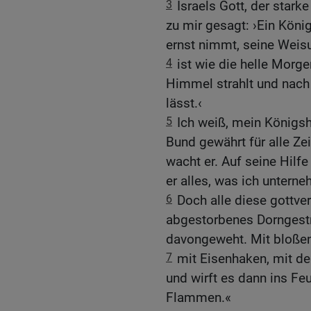
3
Israels Gott, der starke
zu mir gesagt: ›Ein König
ernst nimmt, seine Weisu
4
ist wie die helle Mor
Himmel strahlt und nach
lässt.‹
5
Ich weiß, mein Königsha
Bund gewährt für alle Ze
wacht er. Auf seine Hilfe
er alles, was ich untern
6
Doch alle diese gottve
abgestorbenes Dorngest
davongeweht. Mit bloßen
7
mit Eisenhaken, mit de
und wirft es dann ins Feu
Flammen.«