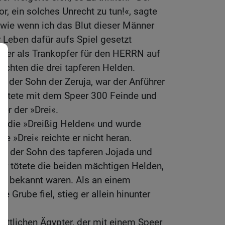
 ein solches Unrecht zu tun!«, sagte
 wie wenn ich das Blut dieser Männer
hr Leben dafür aufs Spiel gesetzt
ser als Trankopfer für den HERRN auf
rachten die drei tapferen Helden.
r, der Sohn der Zeruja, war der Anführer
 tötete mit dem Speer 300 Feinde und
er der »Drei«.
ls die »Dreißig Helden« und wurde
ie »Drei« reichte er nicht heran.
ar der Sohn des tapferen Jojada und
 Er tötete die beiden mächtigen Helden,
« bekannt waren. Als an einem
e Grube fiel, stieg er allein hinunter
tattlichen Ägypter, der mit einem Speer