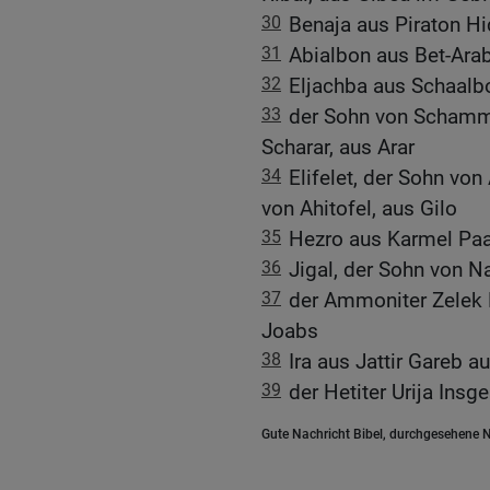
30
Benaja aus Piraton H
31
Abialbon aus Bet-Ar
32
Eljachba aus Schaalb
33
der Sohn von Schamma
Scharar, aus Arar
34
Elifelet, der Sohn vo
von Ahitofel, aus Gilo
35
Hezro aus Karmel Paa
36
Jigal, der Sohn von N
37
der Ammoniter Zelek 
Joabs
38
Ira aus Jattir Gareb au
39
der Hetiter Urija Ins
Gute Nachricht Bibel, durchgesehene N