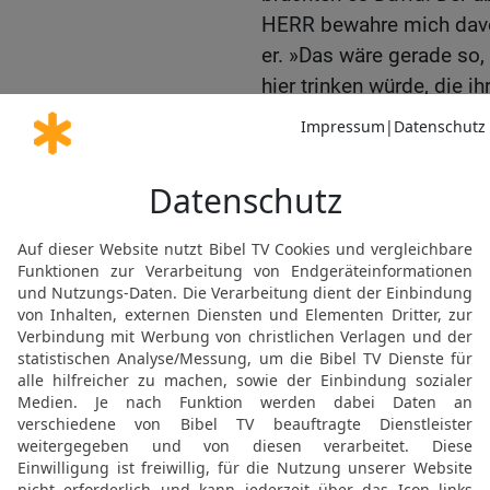
HERR bewahre mich davor,
er. »Das wäre gerade so,
hier trinken würde, die i
haben.« Er goss das Was
die Erde. Diese Tat vollb
18
Abischai, Joabs Brude
der »Dreißig Helden«. Er
wurde so berühmt wie ein
19
Er war angesehener a
deren Anführer; doch an d
20
Benaja aus Kabzeel w
vollbrachte große Taten.
die als »Löwen von Moab
Schneetag ein Löwe in ein
und erschlug ihn.
21
Er tötete auch einen s