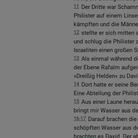
11
Der Dritte war Schamm
Philister auf einem Linse
kämpften und die Männer 
12
stellte er sich mitten
und schlug die Philister
Israeliten einen großen S
13
Als einmal während der
der Ebene Rafaïm aufges
»Dreißig Helden« zu Davi
14
Dort hatte er seine Be
Eine Abteilung der Philis
15
Aus einer Laune herau
bringt mir Wasser aus d
16-17
Darauf brachen die d
schöpften Wasser aus de
brachten es David. Der ab