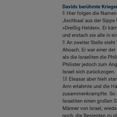
Davids berühmte Krieger
8
Hier folgen die Namen
Jischbaal aus der Sippe
»Dreißig Helden«. Er kä
und erstach sie alle in e
9
An zweiter Stelle steh
Ahoach. Er war einer der 
als die Israeliten die Ph
Philister jedoch zum Ang
Israel sich zurückzogen.
10
Eleasar aber hielt stan
Arm erlahmte und die Ha
zusammenkrampfte. So 
Israeliten einen großen S
Männer von Israel, wiede
noch, die Besiegten zu p