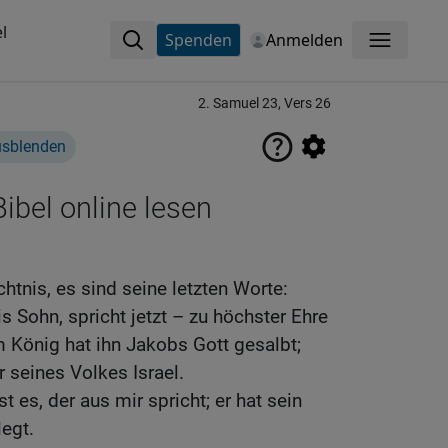
l
Spenden
Anmelden
Menü
2. Samuel 23, Vers 26
usblenden
ibel online lesen
htnis, es sind seine letzten Worte:
is Sohn, spricht jetzt – zu höchster Ehre
m König hat ihn Jakobs Gott gesalbt;
r seines Volkes Israel.
 es, der aus mir spricht; er hat sein
egt.