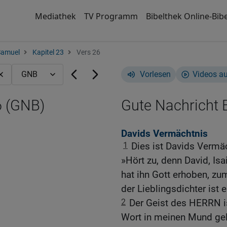
Mediathek
TV Programm
Bibelthek Online-Bibe
Samuel
Kapitel 23
Vers 26
Vorlesen
Videos a
6 (GNB)
Gute Nachricht B
Davids Vermächtnis
1
Dies ist Davids Vermäc
»Hört zu, denn David, Isa
hat ihn Gott erhoben, zu
der Lieblingsdichter ist e
2
Der Geist des HERRN ist
Wort in meinen Mund gel