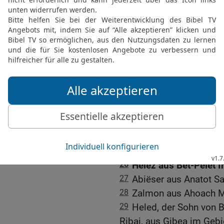
bewaffnet war. Er selbst 
ging auf den Ägypter los
durchbohrte ihn damit.
22
Durch solche Taten w
»Drei«.
23
Er war angesehener al
»Drei« reichte er nicht 
seiner Leibgarde.
24
Zu den »Dreißig Helde
Joab Elhanan, der Sohn 
25
Schamma aus Harod E
26
Helez aus Bet-Pelet I
27
Abiëser aus Anatot S
28
Zalmon aus Ahoach M
29
Heled, der Sohn von B
Ribai, aus Gibea im Geb