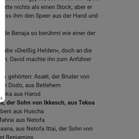
hatte nichts als einen Stock; aber er
, riss ihm den Speer aus der Hand und
urde Benaja so berühmt wie einer der
s die »Dreißig Helden«, doch an die
heran. David machte ihn zum Anführer
n« gehörten: Asaël, der Bruder von
von Dodo, aus Betlehem
lika aus Harod
ra, der Sohn von Ikkesch, aus Tekoa
abeni aus Huscha
ahrai aus Netofa
aana, aus Netofa Ittai, der Sohn von
iet Benjamins