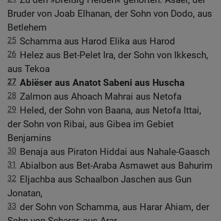
Bruder von Joab Elhanan, der Sohn von Dodo, aus
Betlehem
25
Schamma aus Harod Elika aus Harod
26
Helez aus Bet-Pelet Ira, der Sohn von Ikkesch,
aus Tekoa
27
Abiëser aus Anatot Sabeni aus Huscha
28
Zalmon aus Ahoach Mahrai aus Netofa
29
Heled, der Sohn von Baana, aus Netofa Ittai,
der Sohn von Ribai, aus Gibea im Gebiet
Benjamins
30
Benaja aus Piraton Hiddai aus Nahale-Gaasch
31
Abialbon aus Bet-Araba Asmawet aus Bahurim
32
Eljachba aus Schaalbon Jaschen aus Gun
Jonatan,
33
der Sohn von Schamma, aus Harar Ahiam, der
Sohn von Scharar, aus Arar