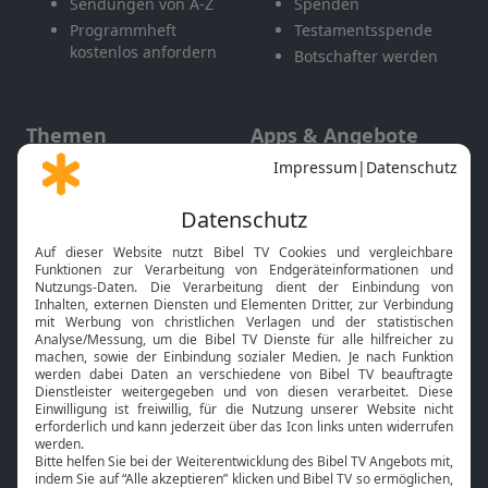
Sendungen von A-Z
Spenden
Programmheft
Testamentsspende
kostenlos anfordern
Botschafter werden
Themen
Apps & Angebote
Gott und Bibel erklärt
Newsletter
Feiertage
Mobile App
Interviews
Kids App
Neuigkeiten
Smart TV
HbbTV
Bibelthek Online-Bibel
Nächster Gottesdienst
Bibel TV
Service
Über uns
Kontakt