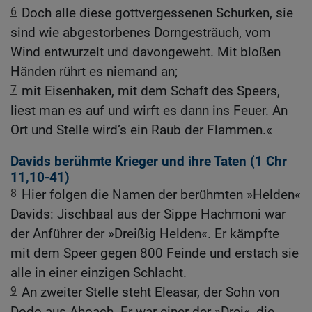
6
Doch alle diese gottvergessenen Schurken, sie
sind wie abgestorbenes Dorngesträuch, vom
Wind entwurzelt und davongeweht. Mit bloßen
Händen rührt es niemand an;
7
mit Eisenhaken, mit dem Schaft des Speers,
liest man es auf und wirft es dann ins Feuer. An
Ort und Stelle wird’s ein Raub der Flammen.«
Davids berühmte Krieger und ihre Taten (1
Chr
11,10-41
)
8
Hier folgen die Namen der berühmten »Helden«
Davids: Jischbaal aus der Sippe Hachmoni war
der Anführer der »Dreißig Helden«. Er kämpfte
mit dem Speer gegen 800 Feinde und erstach sie
alle in einer einzigen Schlacht.
9
An zweiter Stelle steht Eleasar, der Sohn von
Dodo aus Ahoach. Er war einer der »Drei«, die