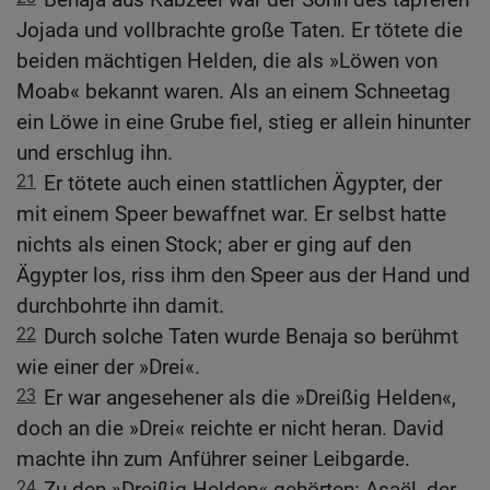
Jojada und vollbrachte große Taten. Er tötete die
beiden mächtigen Helden, die als »Löwen von
Moab« bekannt waren. Als an einem Schneetag
ein Löwe in eine Grube fiel, stieg er allein hinunter
und erschlug ihn.
21
Er tötete auch einen stattlichen Ägypter, der
mit einem Speer bewaffnet war. Er selbst hatte
nichts als einen Stock; aber er ging auf den
Ägypter los, riss ihm den Speer aus der Hand und
durchbohrte ihn damit.
22
Durch solche Taten wurde Benaja so berühmt
wie einer der »Drei«.
23
Er war angesehener als die »Dreißig Helden«,
doch an die »Drei« reichte er nicht heran. David
machte ihn zum Anführer seiner Leibgarde.
24
Zu den »Dreißig Helden« gehörten: Asaël, der