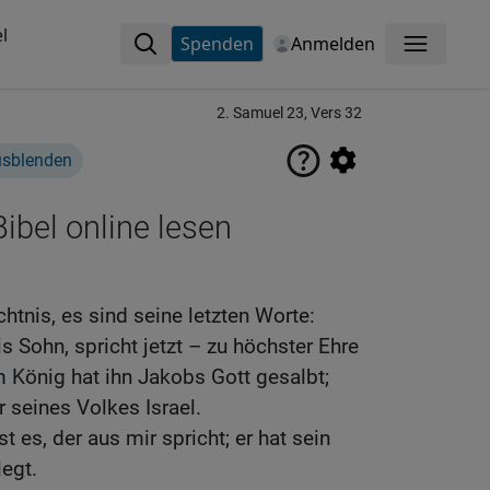
l
Spenden
Anmelden
Menü
2. Samuel 23, Vers 32
usblenden
ibel online lesen
htnis, es sind seine letzten Worte:
is Sohn, spricht jetzt – zu höchster Ehre
m König hat ihn Jakobs Gott gesalbt;
r seines Volkes Israel.
 es, der aus mir spricht; er hat sein
egt.