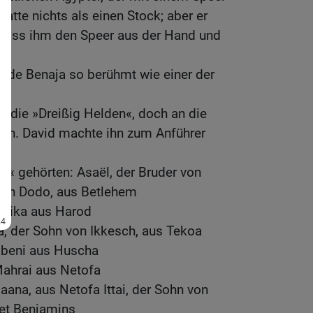
hatte nichts als einen Stock; aber er
, riss ihm den Speer aus der Hand und
urde Benaja so berühmt wie einer der
s die »Dreißig Helden«, doch an die
heran. David machte ihn zum Anführer
n« gehörten: Asaël, der Bruder von
von Dodo, aus Betlehem
lika aus Harod
ra, der Sohn von Ikkesch, aus Tekoa
abeni aus Huscha
ahrai aus Netofa
aana, aus Netofa Ittai, der Sohn von
iet Benjamins