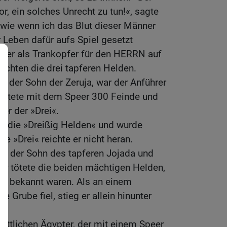
 ein solches Unrecht zu tun!«, sagte
 wie wenn ich das Blut dieser Männer
hr Leben dafür aufs Spiel gesetzt
ser als Trankopfer für den HERRN auf
rachten die drei tapferen Helden.
r, der Sohn der Zeruja, war der Anführer
 tötete mit dem Speer 300 Feinde und
er der »Drei«.
ls die »Dreißig Helden« und wurde
ie »Drei« reichte er nicht heran.
ar der Sohn des tapferen Jojada und
 Er tötete die beiden mächtigen Helden,
« bekannt waren. Als an einem
e Grube fiel, stieg er allein hinunter
tattlichen Ägypter, der mit einem Speer