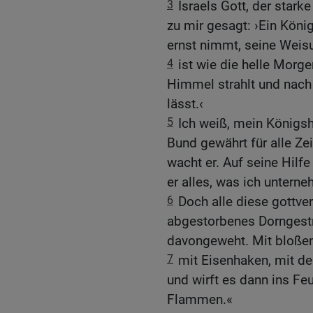
3
Israels Gott, der starke
zu mir gesagt: ›Ein König
ernst nimmt, seine Weisu
4
ist wie die helle Mor
Himmel strahlt und nach
lässt.‹
5
Ich weiß, mein Königsha
Bund gewährt für alle Ze
wacht er. Auf seine Hilfe
er alles, was ich untern
6
Doch alle diese gottve
abgestorbenes Dorngest
davongeweht. Mit bloßen
7
mit Eisenhaken, mit de
und wirft es dann ins Feu
Flammen.«