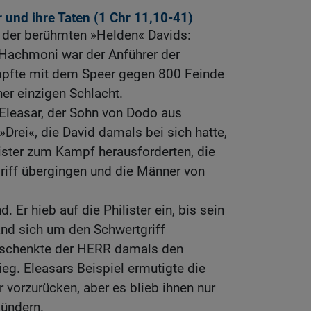
 und ihre Taten (1
Chr 11,10-41
)
 der berühmten »Helden« Davids:
 Hachmoni war der Anführer der
mpfte mit dem Speer gegen 800 Feinde
iner einzigen Schlacht.
t Eleasar, der Sohn von Dodo aus
»Drei«, die David damals bei sich hatte,
ilister zum Kampf herausforderten, die
riff übergingen und die Männer von
d. Er hieb auf die Philister ein, bis sein
nd sich um den Schwertgriff
schenkte der HERR damals den
ieg. Eleasars Beispiel ermutigte die
r vorzurücken, aber es blieb ihnen nur
lündern.