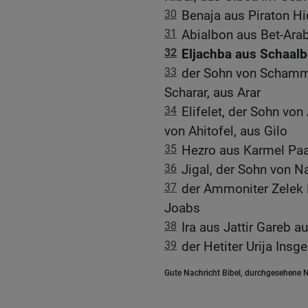
30
Benaja aus Piraton H
31
Abialbon aus Bet-Ar
32
Eljachba aus Schaal
33
der Sohn von Schamma
Scharar, aus Arar
34
Elifelet, der Sohn vo
von Ahitofel, aus Gilo
35
Hezro aus Karmel Paa
36
Jigal, der Sohn von N
37
der Ammoniter Zelek 
Joabs
38
Ira aus Jattir Gareb au
39
der Hetiter Urija Ins
Gute Nachricht Bibel, durchgesehene N