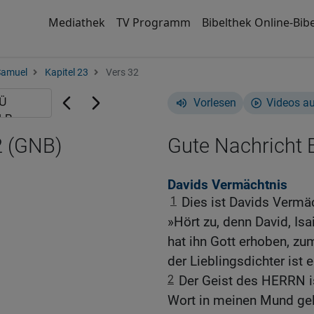
Mediathek
TV Programm
Bibelthek Online-Bibe
Samuel
Kapitel 23
Vers 32
Vorlesen
Videos a
2 (GNB)
Gute Nachricht B
Davids Vermächtnis
1
Dies ist Davids Vermäc
»Hört zu, denn David, Isa
hat ihn Gott erhoben, zu
der Lieblingsdichter ist e
2
Der Geist des HERRN ist
Wort in meinen Mund gel