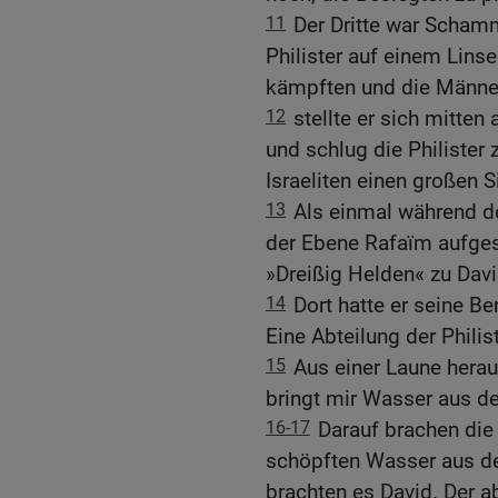
11
Der Dritte war Schamm
Philister auf einem Linse
kämpften und die Männer 
12
stellte er sich mitten
und schlug die Philister
Israeliten einen großen S
13
Als einmal während der
der Ebene Rafaïm aufges
»Dreißig Helden« zu Davi
14
Dort hatte er seine Be
Eine Abteilung der Philis
15
Aus einer Laune herau
bringt mir Wasser aus d
16-17
Darauf brachen die d
schöpften Wasser aus de
brachten es David. Der ab