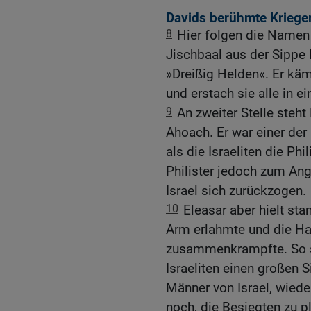
Davids berühmte Krieger
8
Hier folgen die Namen
Jischbaal aus der Sippe
»Dreißig Helden«. Er kä
und erstach sie alle in e
9
An zweiter Stelle steh
Ahoach. Er war einer der 
als die Israeliten die Ph
Philister jedoch zum Ang
Israel sich zurückzogen.
10
Eleasar aber hielt stan
Arm erlahmte und die Ha
zusammenkrampfte. So 
Israeliten einen großen S
Männer von Israel, wiede
noch, die Besiegten zu p