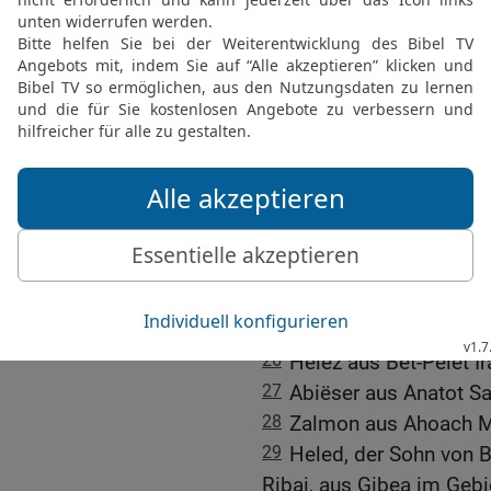
bewaffnet war. Er selbst 
ging auf den Ägypter los
durchbohrte ihn damit.
22
Durch solche Taten w
»Drei«.
23
Er war angesehener al
»Drei« reichte er nicht 
seiner Leibgarde.
24
Zu den »Dreißig Helde
Joab Elhanan, der Sohn 
25
Schamma aus Harod E
26
Helez aus Bet-Pelet I
27
Abiëser aus Anatot S
28
Zalmon aus Ahoach M
29
Heled, der Sohn von B
Ribai, aus Gibea im Geb