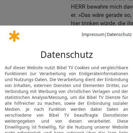
HERR bewahre mich davor,
er. »Das wäre gerade so,
hier trinken würde, die i
haben.« Er goss das Was
die Erde. Diese Tat vollb
18
Abischai, Joabs Brude
der »Dreißig Helden«. Er
wurde so berühmt wie ein
19
Er war angesehener a
deren Anführer; doch an d
20
Benaja aus Kabzeel w
vollbrachte große Taten.
die als »Löwen von Moab
Schneetag ein Löwe in ein
und erschlug ihn.
21
Er tötete auch einen s