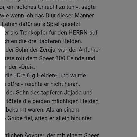
 ein solches Unrecht zu tun!«, sagte
 wie wenn ich das Blut dieser Männer
hr Leben dafür aufs Spiel gesetzt
ser als Trankopfer für den HERRN auf
rachten die drei tapferen Helden.
r, der Sohn der Zeruja, war der Anführer
 tötete mit dem Speer 300 Feinde und
er der »Drei«.
ls die »Dreißig Helden« und wurde
ie »Drei« reichte er nicht heran.
ar der Sohn des tapferen Jojada und
 Er tötete die beiden mächtigen Helden,
« bekannt waren. Als an einem
e Grube fiel, stieg er allein hinunter
tattlichen Ägypter, der mit einem Speer