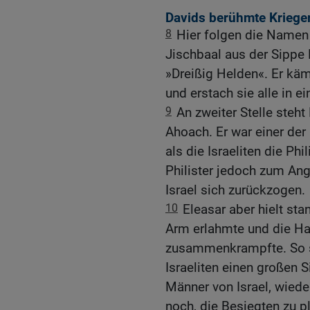
Davids berühmte Krieger
8
Hier folgen die Namen
Jischbaal aus der Sippe
»Dreißig Helden«. Er kä
und erstach sie alle in e
9
An zweiter Stelle steh
Ahoach. Er war einer der 
als die Israeliten die Ph
Philister jedoch zum Ang
Israel sich zurückzogen.
10
Eleasar aber hielt stan
Arm erlahmte und die Ha
zusammenkrampfte. So 
Israeliten einen großen S
Männer von Israel, wiede
noch, die Besiegten zu p