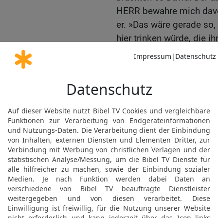
HERR bewahre mich davor,
er. »Das wäre gerade so,
hier trinken würde, die i
haben.« Er goss das Was
die Erde. Diese Tat vollb
18
Abischai, Joabs Brude
der »Dreißig Helden«. Er
wurde so berühmt wie ein
19
Er war angesehener a
deren Anführer; doch an d
20
Benaja aus Kabzeel w
vollbrachte große Taten.
die als »Löwen von Moab
Schneetag ein Löwe in ein
und erschlug ihn.
21
Er tötete auch einen s