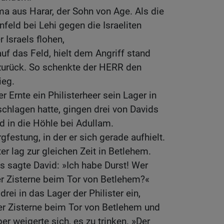
a aus Harar, der Sohn von Age. Als die
nfeld bei Lehi gegen die Israeliten
Israels flohen,
 auf das Feld, hielt dem Angriff stand
 zurück. So schenkte der HERR den
ieg.
 Ernte ein Philisterheer sein Lager in
chlagen hatte, gingen drei von Davids
d in die Höhle bei Adullam.
rgfestung, in der er sich gerade aufhielt.
ter lag zur gleichen Zeit in Betlehem.
s sagte David: »Ich habe Durst! Wer
er Zisterne beim Tor von Betlehem?«
rei in das Lager der Philister ein,
r Zisterne beim Tor von Betlehem und
er weigerte sich, es zu trinken. »Der