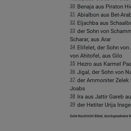
30
Benaja aus Piraton H
31
Abialbon aus Bet-Ar
32
Eljachba aus Schaalb
33
der Sohn von Schamma
Scharar, aus Arar
34
Elifelet, der Sohn vo
von Ahitofel, aus Gilo
35
Hezro aus Karmel Paa
36
Jigal, der Sohn von N
37
der Ammoniter Zelek 
Joabs
38
Ira aus Jattir Gareb au
39
der Hetiter Urija Ins
Gute Nachricht Bibel, durchgesehene N