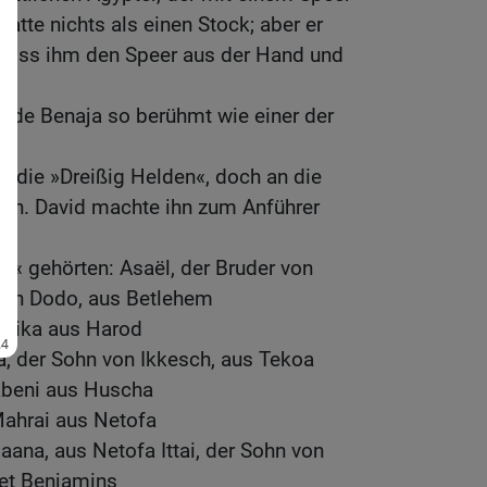
hatte nichts als einen Stock; aber er
, riss ihm den Speer aus der Hand und
urde Benaja so berühmt wie einer der
s die »Dreißig Helden«, doch an die
heran. David machte ihn zum Anführer
n« gehörten: Asaël, der Bruder von
von Dodo, aus Betlehem
lika aus Harod
ra, der Sohn von Ikkesch, aus Tekoa
abeni aus Huscha
ahrai aus Netofa
aana, aus Netofa Ittai, der Sohn von
iet Benjamins