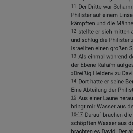
11
Der Dritte war Schamm
Philister auf einem Linse
kämpften und die Männer 
12
stellte er sich mitten
und schlug die Philister
Israeliten einen großen S
13
Als einmal während der
der Ebene Rafaïm aufges
»Dreißig Helden« zu Davi
14
Dort hatte er seine Be
Eine Abteilung der Philis
15
Aus einer Laune herau
bringt mir Wasser aus d
16-17
Darauf brachen die d
schöpften Wasser aus de
brachten es David. Der ab