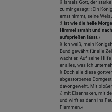
3
Israels Gott, der starke
zu mir gesagt: ›Ein König
ernst nimmt, seine Weisu
4
ist wie die helle Mor
Himmel strahlt und nac
aufsprießen lässt.‹
5
Ich weiß, mein Königsha
Bund gewährt für alle Ze
wacht er. Auf seine Hilfe
er alles, was ich untern
6
Doch alle diese gottve
abgestorbenes Dorngest
davongeweht. Mit bloßen
7
mit Eisenhaken, mit de
und wirft es dann ins Feu
Flammen.«