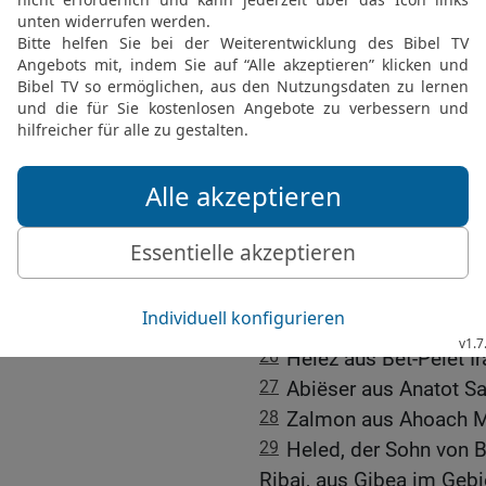
bewaffnet war. Er selbst 
ging auf den Ägypter los
durchbohrte ihn damit.
22
Durch solche Taten w
»Drei«.
23
Er war angesehener al
»Drei« reichte er nicht 
seiner Leibgarde.
24
Zu den »Dreißig Helde
Joab Elhanan, der Sohn 
25
Schamma aus Harod E
26
Helez aus Bet-Pelet I
27
Abiëser aus Anatot S
28
Zalmon aus Ahoach M
29
Heled, der Sohn von B
Ribai, aus Gibea im Geb