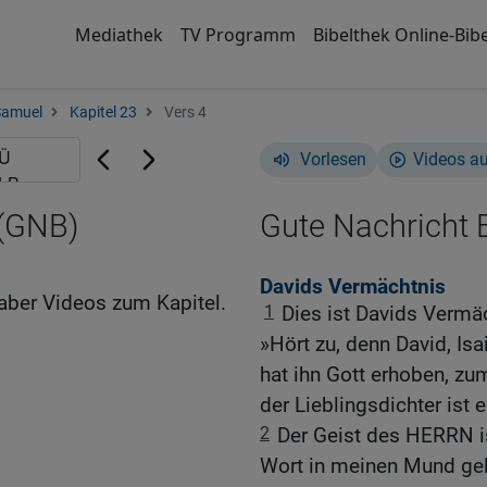
Mediathek
TV Programm
Bibelthek Online-Bibe
Samuel
Kapitel 23
Vers 4
Vorlesen
Videos a
 (GNB)
Gute Nachricht B
Davids Vermächtnis
aber Videos zum Kapitel.
1
Dies ist Davids Vermäc
»Hört zu, denn David, Isa
hat ihn Gott erhoben, zu
der Lieblingsdichter ist e
2
Der Geist des HERRN ist
Wort in meinen Mund gel