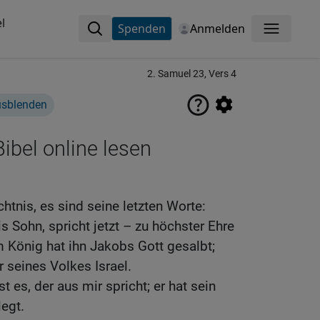
l
Spenden
Anmelden
Menü
2. Samuel 23, Vers 4
usblenden
ibel online lesen
htnis, es sind seine letzten Worte:
is Sohn, spricht jetzt – zu höchster Ehre
m König hat ihn Jakobs Gott gesalbt;
r seines Volkes Israel.
 es, der aus mir spricht; er hat sein
egt.