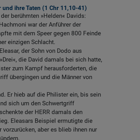
 und ihre Taten (1
Chr 11,10-41
)
 der berühmten »Helden« Davids:
 Hachmoni war der Anführer der
mpfte mit dem Speer gegen 800 Feinde
iner einzigen Schlacht.
t Eleasar, der Sohn von Dodo aus
»Drei«, die David damals bei sich hatte,
ilister zum Kampf herausforderten, die
riff übergingen und die Männer von
d. Er hieb auf die Philister ein, bis sein
nd sich um den Schwertgriff
schenkte der HERR damals den
ieg. Eleasars Beispiel ermutigte die
r vorzurücken, aber es blieb ihnen nur
lündern.