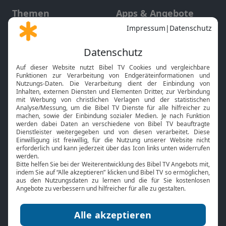
Themen
Apps & Angebote
Gott und Bibel erklärt
Newsletter
Feiertage
Mobile App
Interviews
Kids App
Neuigkeiten
Smart TV
HbbTV
Bibelthek Online-Bibel
Nächster Gottesdienst
Bibel TV
Service
Über uns
Kontakt
Jobs
TV-Empfang
Presse
FAQ
Mediadaten