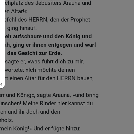
eschplatz des Jebusiters Arauna und
en Altar!«
Befehl des HERRN, den der Prophet
nd ging hinauf.
rbeit aufschaute und den König und
sah, ging er ihnen entgegen und warf
r, das Gesicht zur Erde.
 sagte er, »was führt dich zu mir,
ntwortete: »Ich möchte deinen
ort einen Altar für den HERRN bauen,
.«
r und König«, sagte Arauna, »und bring
ünschen! Meine Rinder hier kannst du
en und ihr Joch und den
nholz.
 mein König!« Und er fügte hinzu: