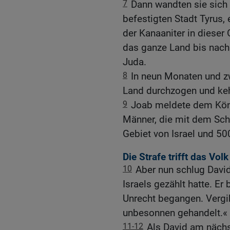
7
Dann wandten sie sich
befestigten Stadt Tyrus, 
der Kanaaniter in diese
das ganze Land bis nac
Juda.
8
In neun Monaten und z
Land durchzogen und keh
9
Joab meldete dem Kön
Männer, die mit dem Sc
Gebiet von Israel und 5
Die Strafe trifft das Vol
10
Aber nun schlug David
Israels gezählt hatte. Er
Unrecht begangen. Vergi
unbesonnen gehandelt.«
11-12
Als David am näch