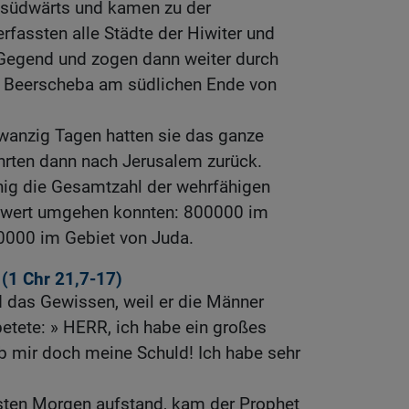
 südwärts und kamen zu der
erfassten alle Städte der Hiwiter und
r Gegend und zogen dann weiter durch
h Beerscheba am südlichen Ende von
wanzig Tagen hatten sie das ganze
rten dann nach Jerusalem zurück.
ig die Gesamtzahl der wehrfähigen
hwert umgehen konnten: 800000 im
00000 im Gebiet von Juda.
k (1
Chr 21,7-17
)
 das Gewissen, weil er die Männer
 betete: » HERR, ich habe ein großes
b mir doch meine Schuld! Ich habe sehr
sten Morgen aufstand, kam der Prophet