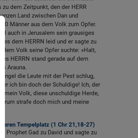
 zu dem Zeitpunkt, den der HERR
ganzen Land zwischen Dan und
0000 Männer aus dem Volk zum Opfer.
el auch in Jerusalem sein grausiges
tat es dem HERRN leid und er sagte zu
r dem Volk seine Opfer suchte: »Halt,
l des HERRN stand gerade auf dem
rs Arauna.
 Engel die Leute mit der Pest schlug,
r ich bin doch der Schuldige! Ich, der
t, mein Volk, diese unschuldige Herde,
 Darum strafe doch mich und meine
äteren Tempelplatz (1
Chr 21,18-27
)
r Prophet Gad zu David und sagte zu