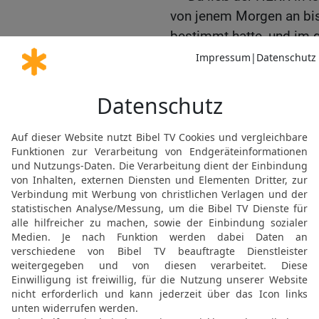
von jenem Morgen an bis
bestimmt hatte, und im 
Beerscheba fielen ihr 7
16
Als aber der Todeseng
Werk verrichten wollte, 
dem Engel, der sich unte
es ist genug!« Der Enge
Dreschplatz des Jebusite
17
Als David sah, wie der
sagte er zum HERRN: »Abe
König, habe mich verfehl
hat nichts Böses getan.
Familie!«
David opfert auf dem sp
18
Am selben Tag kam de