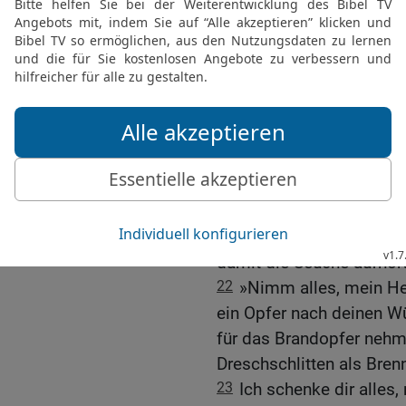
ihm: »Geh hinauf zum Dr
baue dem HERRN dort ein
19
David gehorchte dem 
ihm ausgerichtet hatte, u
20
Als Arauna von der A
seine Begleiter kommen 
sich vor dem König niede
21
»Mein Herr und König«,
deinem Diener?« David a
Dreschplatz kaufen und d
damit die Seuche aufhört
22
»Nimm alles, mein Her
ein Opfer nach deinen W
für das Brandopfer nehm
Dreschschlitten als Bren
23
Ich schenke dir alles,