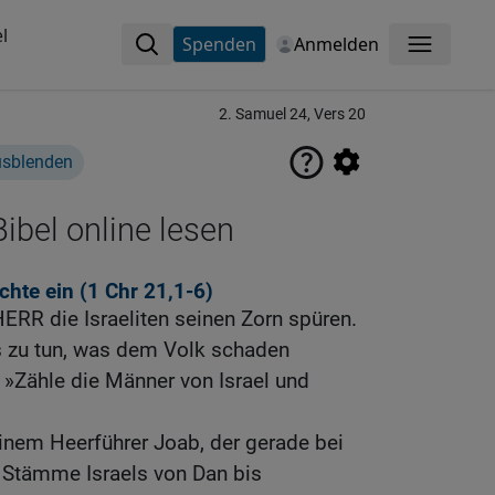
l
Spenden
Anmelden
Menü
2. Samuel 24, Vers 20
usblenden
ibel online lesen
echte ein (1
Chr 21,1-6
)
ERR die Israeliten seinen Zorn spüren.
as zu tun, was dem Volk schaden
 »Zähle die Männer von Israel und
inem Heerführer Joab, der gerade bei
e Stämme Israels von Dan bis