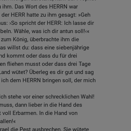
zu ihm. Das Wort des HERRN war
; der HERR hatte zu ihm gesagt: »Geh
us: ›So spricht der HERR: Ich lasse dir
eln. Wähle, was ich dir antun soll!‹«
 zum König, überbrachte ihm die
as willst du: dass eine siebenjährige
nd kommt oder dass du für drei
en fliehen musst oder dass drei Tage
Land wütet? Überleg es dir gut und sag
t ich dem HERRN bringen soll, der mich
Ich stehe vor einer schrecklichen Wahl!
muss, dann lieber in die Hand des
t voll Erbarmen. In die Hand von
allen!«
srael die Pest ausbrechen. Sie wütete