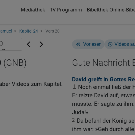
Mediathek
TV Programm
Bibelthek Online-Bibe
Samuel
Kapitel 24
Vers 20
Vorlesen
Videos a
0 (GNB)
Gute Nachricht B
David greift in Gottes R
aber Videos zum Kapitel.
1
Noch einmal ließ der H
Er reizte David auf, etw
musste. Er sagte zu ihm:
Juda!«
2
Da befahl der König se
ihm war: »Geh durch all